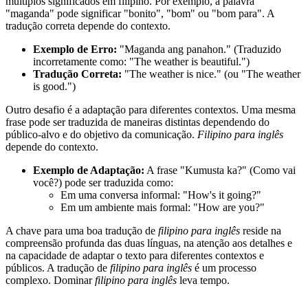
múltiplos significados em filipino. Por exemplo, a palavra
"maganda" pode significar "bonito", "bom" ou "bom para". A
tradução correta depende do contexto.
Exemplo de Erro:
"Maganda ang panahon." (Traduzido
incorretamente como: "The weather is beautiful.")
Tradução Correta:
"The weather is nice." (ou "The weather
is good.")
Outro desafio é a adaptação para diferentes contextos. Uma mesma
frase pode ser traduzida de maneiras distintas dependendo do
público-alvo e do objetivo da comunicação.
Filipino para inglês
depende do contexto.
Exemplo de Adaptação:
A frase "Kumusta ka?" (Como vai
você?) pode ser traduzida como:
Em uma conversa informal: "How's it going?"
Em um ambiente mais formal: "How are you?"
A chave para uma boa tradução de
filipino para inglês
reside na
compreensão profunda das duas línguas, na atenção aos detalhes e
na capacidade de adaptar o texto para diferentes contextos e
públicos. A tradução de
filipino para inglês
é um processo
complexo. Dominar
filipino para inglês
leva tempo.