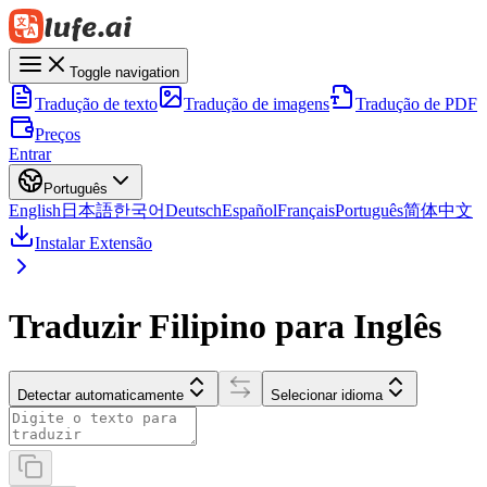
Toggle navigation
Tradução de texto
Tradução de imagens
Tradução de PDF
Preços
Entrar
Português
English
日本語
한국어
Deutsch
Español
Français
Português
简体中文
Instalar Extensão
Traduzir Filipino para Inglês
Detectar automaticamente
Selecionar idioma