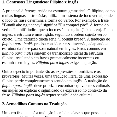
1. Contrastes Linguísticos: Filipino x Inglês
A principal diferença reside na estrutura gramatical. O filipino, como
muitas línguas austronésias, utiliza um sistema de foco verbal, onde
o foco da frase determina a forma do verbo. Por exemplo, a frase
"Bumili ako ng tinapay" significa "Eu comprei pão". A forma do
verbo "bumili" indica que o foco está no sujeito ("ako" - eu). Já em
inglês, a estrutura é mais rígida, seguindo a ordem sujeito-verbo-
objeto. Uma tradução direta seria "I bought bread". A tradução de
filipino para inglês
precisa considerar essa inversão, adaptando a
estrutura da frase para soar natural em inglês. Erros comuns em
filipino para inglês
surgem da transposição literal da estrutura
filipina, resultando em frases gramaticalmente incorretas ou
estranhas em inglês.
Filipino para inglês
exige adaptação.
Outro aspecto importante são as expressões idiomáticas e os
provérbios. Muitas vezes, uma tradução literal de uma expressão
filipina perde completamente o sentido em inglês. A tradução de
filipino para inglês
deve priorizar encontrar equivalentes culturais
em inglês ou explicar o significado da expressão no contexto da
frase.
Filipino para inglês
requer sensibilidade cultural.
2. Armadilhas Comuns na Tradução
Um erro frequente é a tradução literal de palavras que possuem