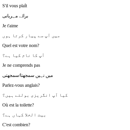
S'il vous plaît
برائے مہربانی
Je t'aime
میں آپ سے پیار کرتا ہوں
Quel est votre nom?
آپ کا نام کیا ہے؟
Je ne comprends pas
میں نہیں سمجھتا/سمجھتی
Parlez-vous anglais?
کیا آپ انگریزی بولتے ہیں؟
Où est la toilette?
بیت الخلا کہاں ہے؟
C'est combien?