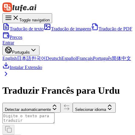
Toggle navigation
Tradução de texto
Tradução de imagens
Tradução de PDF
Preços
Entrar
Português
English
日本語
한국어
Deutsch
Español
Français
Português
简体中文
Instalar Extensão
Traduzir Francês para Urdu
Detectar automaticamente
Selecionar idioma