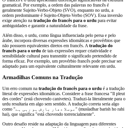
gramatical. Por exemplo, a ordem das palavras no francês é
geralmente Sujeito-Verbo-Objeto (SVO), enquanto no urdu, a
ordem predominante é Sujeito-Objeto-Verbo (SOV). Essa inversão
exige atenção na
tradução do francês para o urdu
para evitar
ambiguidades e garantir a naturalidade da frase.
Além disso, o urdu, como língua influenciada pelo persa e pelo
árabe, incorpora diversas expressões idiomáticas e provérbios que
não possuem equivalentes diretos em francês. A
tradução do
francês para o urdu
de tais expressões requer criatividade e
sensibilidade cultural para transmitir o significado pretendido de
forma eficaz. Por exemplo, um provérbio francês pode precisar ser
adaptado para um equivalente culturalmente relevante em urdu.
Armadilhas Comuns na Tradução
Um erro comum na
tradução do francês para o urdu
é a tradução
literal de expressões idiomáticas. Considere a frase francesa "Il pleut
des cordes" (está chovendo canivetes). Traduzi-la literalmente para o
urdu resultaria em algo sem sentido. A tradução correta seria algo
como "موسلا دھار بارش ہو رہی ہے" (musladhar barish ho rahi
hai), que significa "está chovendo torrencialmente".
Outro desafio reside na adaptação da linguagem para diferentes