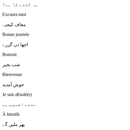
یہ کتنے کا ہے؟
Excusez-moi
معاف کیجیے
Bonne journée
اچھا دن گزرے
Bonsoir
شب بخیر
Bienvenue
خوش آمدید
Je suis désolé(e)
مجھے افسوس ہے
À bientôt
پھر ملیں گے