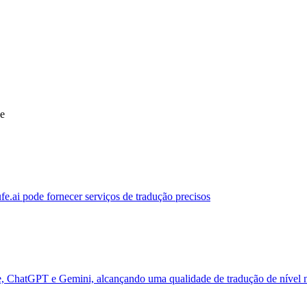
ue
ufe.ai pode fornecer serviços de tradução precisos
de, ChatGPT e Gemini, alcançando uma qualidade de tradução de nível 