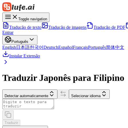
Toggle navigation
Tradução de texto
Tradução de imagens
Tradução de PDF
Entrar
Português
English
日本語
한국어
Deutsch
Español
Français
Português
简体中文
Instalar Extensão
Traduzir Japonês para Filipino
Detectar automaticamente
Selecionar idioma
Traduzir