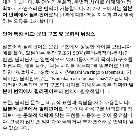
체가 아닙니다. 두 언어의 문화적, 문법적 차이를 이해해야 정
확하고 자연스러운 번역이 가능합니다. 이 가이드에서는
일본
어 번역에서 필리핀어
로의 번역에 대한 핵심 지식과 흔히 발생
하는 오류를 소개합니다.
언어 특징 비교: 문법 구조 및 문화적 뉘앙스
일본어와 필리핀어는 문법 구조에서 상당한 차이를 보입니다.
예를 들어, 일본어는 문장 구조가 SOV (주어-목적어-동사)인
반면, 필리핀어는 일반적으로 VSO (동사-주어-목적어) 구조를
따릅니다. 예를 들어, "나는 사과를 먹는다"를 일본어로 번역
하면 "私はりんごを食べます (Watashi wa ringo o tabemasu)"가
되지만, 필리핀어로는 "Kumakain ako ng mansanas"가 됩니다.
이러한 기본적인 문장 구조의 차이를 이해하는 것은 정확한
일
본어 번역에서 필리핀어
로의 번역에 필수적입니다.
또한, 필리핀 문화는 비유적 표현과 속담을 자주 사용합니다.
일본어 번역에서 필리핀어
로 속담이나 관용구를 번역할 때 직
역보다는 문화적 맥락에 맞는 표현을 사용하는 것이 중요합니
다. 그렇지 않으면 의미가 왜곡되거나 부자연스러운 번역이 될
수 있습니다.