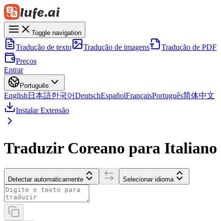
Toggle navigation
Tradução de texto
Tradução de imagens
Tradução de PDF
Preços
Entrar
Português
English
日本語
한국어
Deutsch
Español
Français
Português
简体中文
Instalar Extensão
Traduzir Coreano para Italiano
Detectar automaticamente
Selecionar idioma