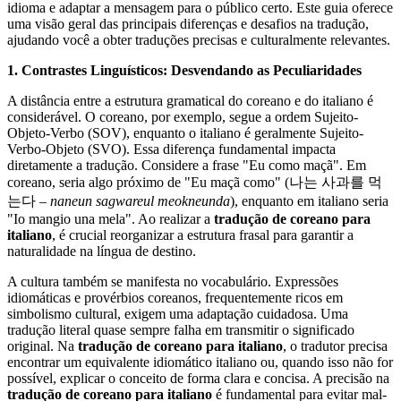
idioma e adaptar a mensagem para o público certo. Este guia oferece
uma visão geral das principais diferenças e desafios na tradução,
ajudando você a obter traduções precisas e culturalmente relevantes.
1. Contrastes Linguísticos: Desvendando as Peculiaridades
A distância entre a estrutura gramatical do coreano e do italiano é
considerável. O coreano, por exemplo, segue a ordem Sujeito-
Objeto-Verbo (SOV), enquanto o italiano é geralmente Sujeito-
Verbo-Objeto (SVO). Essa diferença fundamental impacta
diretamente a tradução. Considere a frase "Eu como maçã". Em
coreano, seria algo próximo de "Eu maçã como" (나는 사과를 먹
는다 –
naneun sagwareul meokneunda
), enquanto em italiano seria
"Io mangio una mela". Ao realizar a
tradução de coreano para
italiano
, é crucial reorganizar a estrutura frasal para garantir a
naturalidade na língua de destino.
A cultura também se manifesta no vocabulário. Expressões
idiomáticas e provérbios coreanos, frequentemente ricos em
simbolismo cultural, exigem uma adaptação cuidadosa. Uma
tradução literal quase sempre falha em transmitir o significado
original. Na
tradução de coreano para italiano
, o tradutor precisa
encontrar um equivalente idiomático italiano ou, quando isso não for
possível, explicar o conceito de forma clara e concisa. A precisão na
tradução de coreano para italiano
é fundamental para evitar mal-