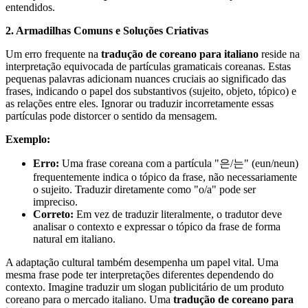
entendidos.
2. Armadilhas Comuns e Soluções Criativas
Um erro frequente na
tradução de coreano para italiano
reside na
interpretação equivocada de partículas gramaticais coreanas. Estas
pequenas palavras adicionam nuances cruciais ao significado das
frases, indicando o papel dos substantivos (sujeito, objeto, tópico) e
as relações entre eles. Ignorar ou traduzir incorretamente essas
partículas pode distorcer o sentido da mensagem.
Exemplo:
Erro:
Uma frase coreana com a partícula "은/는" (eun/neun)
frequentemente indica o tópico da frase, não necessariamente
o sujeito. Traduzir diretamente como "o/a" pode ser
impreciso.
Correto:
Em vez de traduzir literalmente, o tradutor deve
analisar o contexto e expressar o tópico da frase de forma
natural em italiano.
A adaptação cultural também desempenha um papel vital. Uma
mesma frase pode ter interpretações diferentes dependendo do
contexto. Imagine traduzir um slogan publicitário de um produto
coreano para o mercado italiano. Uma
tradução de coreano para