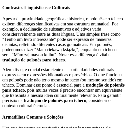
Contrastes Linguísticos e Culturais
Apesar da proximidade geográfica e histórica, o polonês e o tcheco
exibem diferenças significativas em sua estrutura gramatical. Por
exemplo, a declinação de substantivos e adjetivos varia
consideravelmente entre as duas línguas. Uma simples frase como
"Tenho um livro interessante" pode ser expressa de maneiras
distintas, refletindo diferentes casos gramaticais. Em polonês,
poderíamos dizer "Mam ciekawą książkę", enquanto em tcheco
seria "Mám zajímavou knihu". Notar essa diferença é vital na
tradução de polonês para tcheco
.
Além disso, é crucial estar ciente das particularidades culturais
expressas em expressões idiomáticas e provérbios. O que funciona
em polonês pode não ter o mesmo impacto (ou mesmo sentido) em
tcheco. Dominar esse ponto é essencial para a
tradução de polonês
para tcheco
, pois muitas vezes é preciso encontrar um equivalente
que transmita a mesma ideia culturalmente relevante. Para garantir
precisão na
tradução de polonês para tcheco
, considerar o
contexto cultural é crucial.
Armadilhas Comuns e Soluções