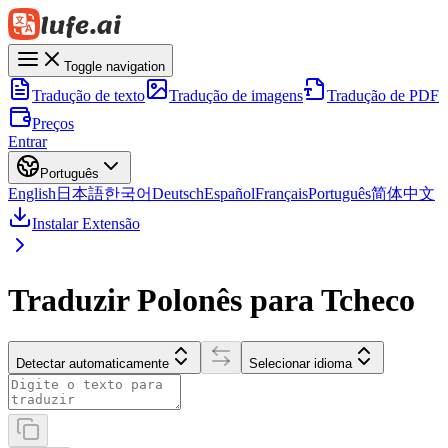
Toggle navigation
Tradução de texto
Tradução de imagens
Tradução de PDF
Preços
Entrar
Português
English
日本語
한국어
Deutsch
Español
Français
Português
简体中文
Instalar Extensão
Traduzir Polonês para Tcheco
Detectar automaticamente
Selecionar idioma