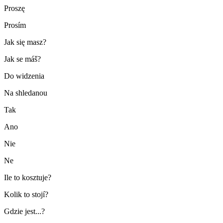
Proszę
Prosím
Jak się masz?
Jak se máš?
Do widzenia
Na shledanou
Tak
Ano
Nie
Ne
Ile to kosztuje?
Kolik to stojí?
Gdzie jest...?