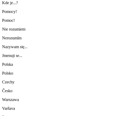
Kde je...?
Pomocy!
Pomoc!
Nie rozumiem
Nerozumím
Nazywam się...
Jmenuji se...
Polska
Polsko
Czechy
Česko
Warszawa
Varšava