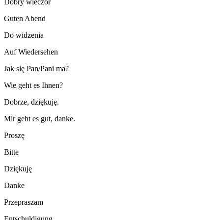
Dobry wieczór
Guten Abend
Do widzenia
Auf Wiedersehen
Jak się Pan/Pani ma?
Wie geht es Ihnen?
Dobrze, dziękuję.
Mir geht es gut, danke.
Proszę
Bitte
Dziękuję
Danke
Przepraszam
Entschuldigung