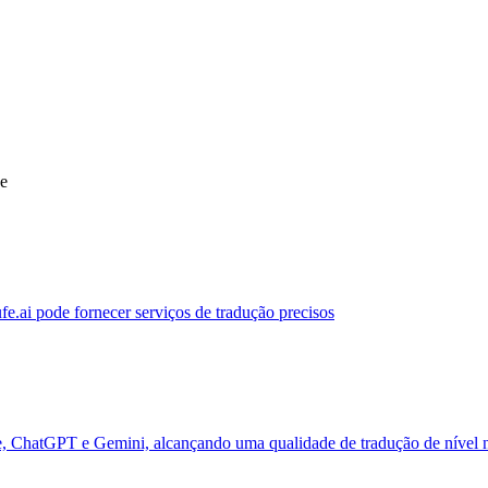
ue
ufe.ai pode fornecer serviços de tradução precisos
de, ChatGPT e Gemini, alcançando uma qualidade de tradução de nível 