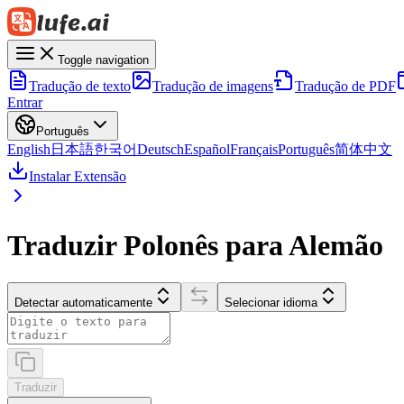
Toggle navigation
Tradução de texto
Tradução de imagens
Tradução de PDF
Entrar
Português
English
日本語
한국어
Deutsch
Español
Français
Português
简体中文
Instalar Extensão
Traduzir Polonês para Alemão
Detectar automaticamente
Selecionar idioma
Traduzir