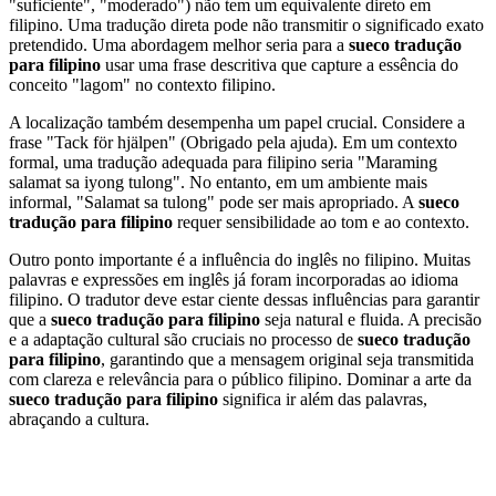
"suficiente", "moderado") não tem um equivalente direto em
filipino. Uma tradução direta pode não transmitir o significado exato
pretendido. Uma abordagem melhor seria para a
sueco tradução
para filipino
usar uma frase descritiva que capture a essência do
conceito "lagom" no contexto filipino.
A localização também desempenha um papel crucial. Considere a
frase "Tack för hjälpen" (Obrigado pela ajuda). Em um contexto
formal, uma tradução adequada para filipino seria "Maraming
salamat sa iyong tulong". No entanto, em um ambiente mais
informal, "Salamat sa tulong" pode ser mais apropriado. A
sueco
tradução para filipino
requer sensibilidade ao tom e ao contexto.
Outro ponto importante é a influência do inglês no filipino. Muitas
palavras e expressões em inglês já foram incorporadas ao idioma
filipino. O tradutor deve estar ciente dessas influências para garantir
que a
sueco tradução para filipino
seja natural e fluida. A precisão
e a adaptação cultural são cruciais no processo de
sueco tradução
para filipino
, garantindo que a mensagem original seja transmitida
com clareza e relevância para o público filipino. Dominar a arte da
sueco tradução para filipino
significa ir além das palavras,
abraçando a cultura.