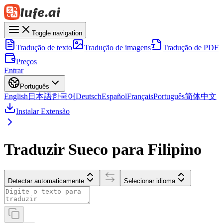
Toggle navigation
Tradução de texto
Tradução de imagens
Tradução de PDF
Preços
Entrar
Português
English
日本語
한국어
Deutsch
Español
Français
Português
简体中文
Instalar Extensão
Traduzir Sueco para Filipino
Detectar automaticamente
Selecionar idioma