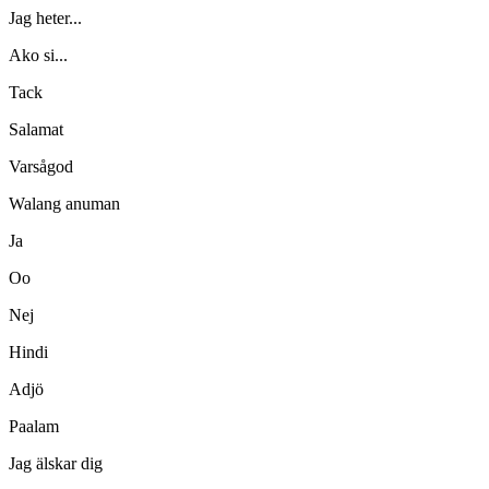
Jag heter...
Ako si...
Tack
Salamat
Varsågod
Walang anuman
Ja
Oo
Nej
Hindi
Adjö
Paalam
Jag älskar dig