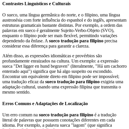
Contrastes Linguísticos e Culturais
O sueco, uma língua germânica do norte, e o filipino, uma língua
austronésia com forte influência do espanhol e do inglês, apresentam
estruturas gramaticais bastante distintas. Por exemplo, a ordem das
palavras em sueco é geralmente Sujeito-Verbo-Objeto (SVO),
enquanto o filipino pode ser mais flexível, permitindo variações
dependendo da ênfase. A
sueco tradução para filipino
precisa
considerar essa diferença para garantir a clareza.
Além disso, as expressões idiomáticas e provérbios são
profundamente enraizados na cultura. Um exemplo: a expressão
sueca "Det ligger en hund begraven" (literalmente, "Há um cachorro
enterrado aqui") significa que há algo suspeito ou escondido.
Encontrar um equivalente direto em filipino pode ser impossível;
uma tradução eficaz da
sueco tradução para filipino
exigiria uma
adaptação cultural, usando uma expressão filipina que transmita o
mesmo sentido.
Erros Comuns e Adaptações de Localização
Um erro comum na
sueco tradução para filipino
é a tradução
literal de palavras que possuem conotações diferentes em cada
idioma. Por exemplo, a palavra sueca "lagom" (que significa