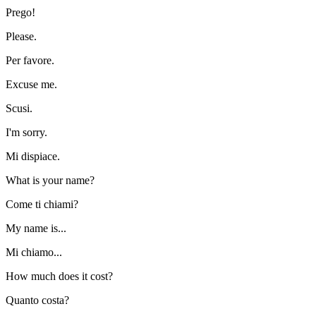
Prego!
Please.
Per favore.
Excuse me.
Scusi.
I'm sorry.
Mi dispiace.
What is your name?
Come ti chiami?
My name is...
Mi chiamo...
How much does it cost?
Quanto costa?