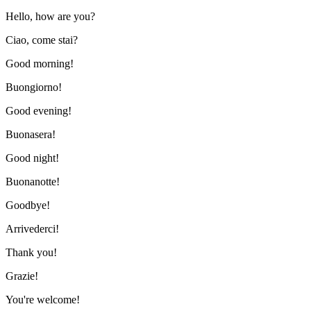
Hello, how are you?
Ciao, come stai?
Good morning!
Buongiorno!
Good evening!
Buonasera!
Good night!
Buonanotte!
Goodbye!
Arrivederci!
Thank you!
Grazie!
You're welcome!