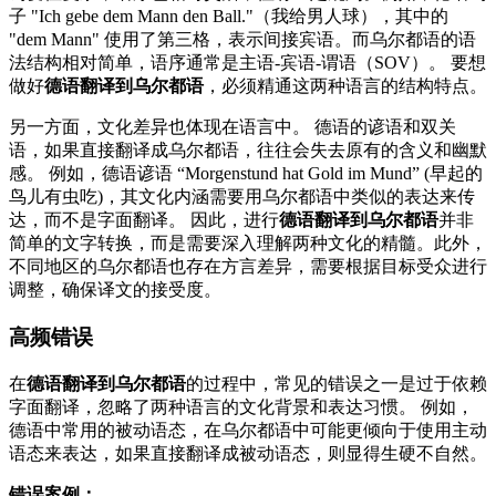
子 "Ich gebe dem Mann den Ball."（我给男人球），其中的
"dem Mann" 使用了第三格，表示间接宾语。而乌尔都语的语
法结构相对简单，语序通常是主语-宾语-谓语（SOV）。 要想
做好
德语翻译到乌尔都语
，必须精通这两种语言的结构特点。
另一方面，文化差异也体现在语言中。 德语的谚语和双关
语，如果直接翻译成乌尔都语，往往会失去原有的含义和幽默
感。 例如，德语谚语 “Morgenstund hat Gold im Mund” (早起的
鸟儿有虫吃)，其文化内涵需要用乌尔都语中类似的表达来传
达，而不是字面翻译。 因此，进行
德语翻译到乌尔都语
并非
简单的文字转换，而是需要深入理解两种文化的精髓。此外，
不同地区的乌尔都语也存在方言差异，需要根据目标受众进行
调整，确保译文的接受度。
高频错误
在
德语翻译到乌尔都语
的过程中，常见的错误之一是过于依赖
字面翻译，忽略了两种语言的文化背景和表达习惯。 例如，
德语中常用的被动语态，在乌尔都语中可能更倾向于使用主动
语态来表达，如果直接翻译成被动语态，则显得生硬不自然。
错误案例：