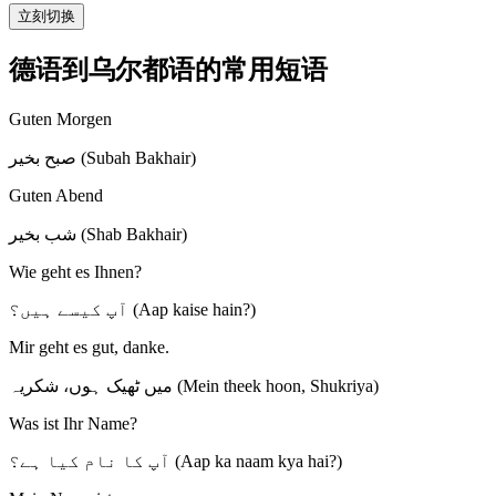
立刻切换
德语到乌尔都语的常用短语
Guten Morgen
صبح بخیر (Subah Bakhair)
Guten Abend
شب بخیر (Shab Bakhair)
Wie geht es Ihnen?
آپ کیسے ہیں؟ (Aap kaise hain?)
Mir geht es gut, danke.
میں ٹھیک ہوں، شکریہ (Mein theek hoon, Shukriya)
Was ist Ihr Name?
آپ کا نام کیا ہے؟ (Aap ka naam kya hai?)