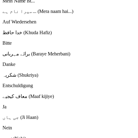
Mein Name ist...
میرا نام ہے... (Mera naam hai...)
Auf Wiedersehen
خدا حافظ (Khuda Hafiz)
Bitte
برائے مہربانی (Baraye Meherbani)
Danke
شکریہ (Shukriya)
Entschuldigung
معاف کیجیے (Maaf kijiye)
Ja
جی ہاں (Ji Haan)
Nein