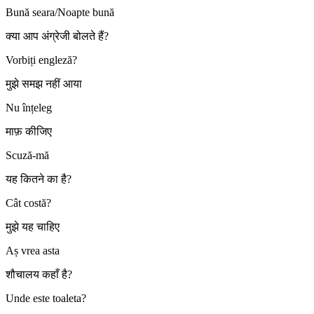
Bună seara/Noapte bună
क्या आप अंग्रेजी बोलते हैं?
Vorbiți engleză?
मुझे समझ नहीं आया
Nu înțeleg
माफ़ कीजिए
Scuză-mă
यह कितने का है?
Cât costă?
मुझे यह चाहिए
Aș vrea asta
शौचालय कहाँ है?
Unde este toaleta?