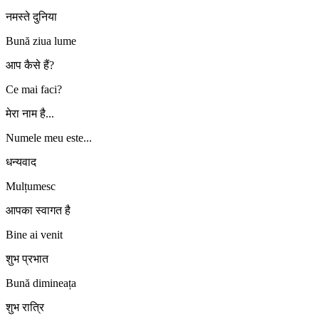
नमस्ते दुनिया
Bună ziua lume
आप कैसे हैं?
Ce mai faci?
मेरा नाम है...
Numele meu este...
धन्यवाद
Mulțumesc
आपका स्वागत है
Bine ai venit
शुभ प्रभात
Bună dimineața
शुभ रात्रि