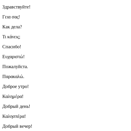
Здравствуйте!
Γεια σας!
Как дела?
Τι κάνεις;
Спасибо!
Ευχαριστώ!
Пожалуйста.
Παρακαλώ.
Доброе утро!
Καλημέρα!
Добрый день!
Καλησπέρα!
Добрый вечер!