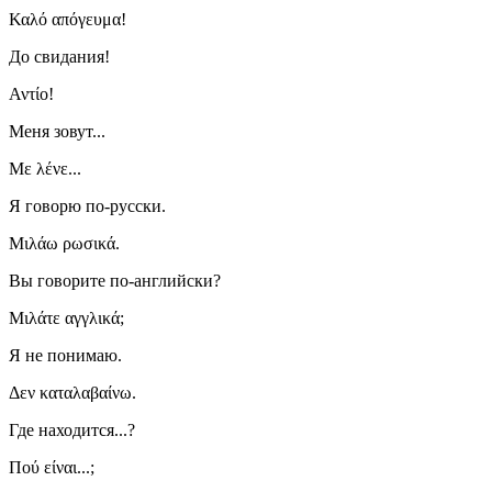
Καλό απόγευμα!
До свидания!
Αντίο!
Меня зовут...
Με λένε...
Я говорю по-русски.
Μιλάω ρωσικά.
Вы говорите по-английски?
Μιλάτε αγγλικά;
Я не понимаю.
Δεν καταλαβαίνω.
Где находится...?
Πού είναι...;