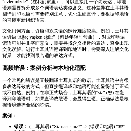
“evlerimizde”（在我们家里），可以直接用一个词表达，印地
语则需要拆分成多个词语表达类似含义。这种差异在土耳其语
翻译到印地语时需要特别注意，切忌生硬直译，要根据印地语
的习惯重新组织语言。
文化用词方面，谚语和双关语的翻译难度较高。例如，土耳其
语谚语“Ağaç yaşken eğilir”（树趁年轻时弯曲），对应印地语
谚语可能并非字面意义，需要寻找含义相近的表达，避免出现
文化误解。进行土耳其语翻译到印地语时，需要深入理解文化
背景，才能找到最合适的表达方式。
高频错误：案例分析与本地化适配
一个常见的错误是直接翻译土耳其语的敬语。土耳其语中有很
多表达尊敬的方式，但直接翻译成印地语可能会显得过于正式
或不自然。例如，在非正式场合，土耳其语的“siz” (您) 在翻
译到印地语时，如果直译成敬语，会显得生硬。正确做法是根
据语境选择合适的称谓。
案例：
错误：
(土耳其语) "Siz nasılsınız?" -> (错误印地语) "आप