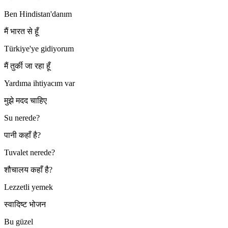
Ben Hindistan'danım
मैं भारत से हूँ
Türkiye'ye gidiyorum
मैं तुर्की जा रहा हूँ
Yardıma ihtiyacım var
मुझे मदद चाहिए
Su nerede?
पानी कहाँ है?
Tuvalet nerede?
शौचालय कहाँ है?
Lezzetli yemek
स्वादिष्ट भोजन
Bu güzel