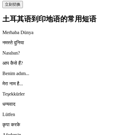
立刻切换
土耳其语到印地语的常用短语
Merhaba Dünya
नमस्ते दुनिया
Nasılsın?
आप कैसे हैं?
Benim adım...
मेरा नाम है...
Teşekkürler
धन्यवाद
Lütfen
कृपा करके
Afedersin