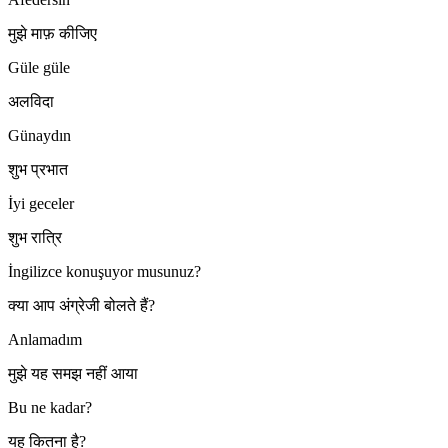
मुझे माफ़ कीजिए
Güle güle
अलविदा
Günaydın
शुभ प्रभात
İyi geceler
शुभ रात्रि
İngilizce konuşuyor musunuz?
क्या आप अंग्रेजी बोलते हैं?
Anlamadım
मुझे यह समझ नहीं आया
Bu ne kadar?
यह कितना है?