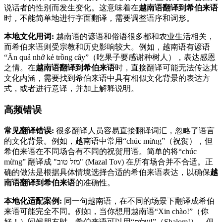
说话者的性别而发生变化。这意味着在
越南语翻译到希伯来语
时，不能简单地进行字面翻译，需要调整语序和词形。
本地文化用词:
越南语的谚语和俗语很多都和农业生活相关，
而希伯来语则受宗教和历史影响较大。例如，越南语有谚语
“Ăn quả nhớ kẻ trồng cây”（吃果子要感谢种树人），表达感恩
之情。在
越南语翻译到希伯来语
时，直接翻译可能无法传达其
文化内涵，需要找到希伯来语中具有相似文化背景的表达方
式，或者进行意译，并加上解释说明。
高频错误
常见翻译错误:
很多翻译人员容易直接翻译词汇，忽略了语言
的文化背景。例如，越南语中常用“chúc mừng”（祝贺），但
希伯来语在不同场合有不同的祝贺用语。简单的将“chúc
mừng” 翻译成 "מזל טוב" (Mazal Tov) 在所有场合并不合适。正
确的做法是根据具体情境选择合适的希伯来语表达，以确保
越
南语翻译到希伯来语
的准确性。
本地化适配案例:
同一句越南语，在不同的场景下翻译成希伯
来语可能完全不同。例如，当你想用越南语“Xin chào!”（你
好！）问候朋友时，希伯来语可以用“שלום!”（Shalom!）。但