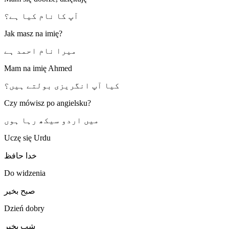
آپ کا نام کیا ہے؟
Jak masz na imię?
میرا نام احمد ہے
Mam na imię Ahmed
کیا آپ انگریزی بولتے ہیں؟
Czy mówisz po angielsku?
میں اردو سیکھ رہا ہوں
Uczę się Urdu
خدا حافظ
Do widzenia
صبح بخیر
Dzień dobry
شب بخیر