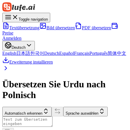
Toggle navigation
Textübersetzung
Bild übersetzen
PDF übersetzen
Preise
Anmelden
Deutsch
English
日本語
한국어
Deutsch
Español
Français
Português
简体中文
Erweiterung installieren
Übersetzen Sie Urdu nach
Polnisch
Automatisch erkennen
Sprache auswählen