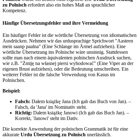
zu Polnisch
erfordert also ein hohes Maß an sprachlicher
Kompetenz.
Häufige Übersetzungsfehler und ihre Vermeidung
Ein häufiger Fehler ist die wörtliche Übersetzung von idiomatischen
Ausdrücken. Nehmen wir das urdusprachige Sprichwort "Aasteen
mein saanp paalna" (Eine Schlange im Ärmel aufziehen). Eine
wörtliche Übersetzung ins Polnische wäre unsinnig. Stattdessen
sollte man nach einem äquivalenten polnischen Ausdruck suchen,
wie z.B. "Żmiję na własnej piersi wyhodować" (Eine Viper an der
eigenen Brust aufziehen), oder die Bedeutung umschreiben. Ein
weiterer Fehler ist die falsche Verwendung von Kasus im
Polnischen.
Beispiel:
Falsch:
Dałem książkę Jana (Ich gab das Buch von Jan). –
Falsch, da 'Jana' im Nominativ steht.
Richtig:
Dałem książkę Janowi (Ich gab das Buch Jan). –
Korrekt, 'Janowi' steht im Dativ.
Die korrekte Anwendung der polnischen Grammatik ist für eine
akkurate
Urdu Übersetzung zu Polnisch
unerlässlich.