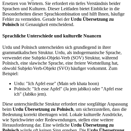
Ersetzen von Wörtern. Sie erfordert ein tiefes Verständnis beider
Sprachen und Kulturen. Dieser Leitfaden bietet Einblicke in die
Besonderheiten dieser Sprachkombination und hilft Ihnen, häufige
Fehler zu vermeiden. Gerade bei der
Urdu Übersetzung zu
Polnisch
ist Genauigkeit entscheidend.
Sprachliche Unterschiede und kulturelle Nuancen
Urdu und Polnisch unterscheiden sich grundlegend in ihrer
grammatikalischen Struktur. Urdu, als indogermanische Sprache,
verwendet eine Subjekt-Objekt-Verb (SOV) Struktur, während
Polnisch, eine slawische Sprache, eine freiere Wortstellung hat,
obwohl Subjekt-Verb-Objekt (SVO) häufiger vorkommt. Zum
Beispiel:
Urdu: "Ich Apfel esse" (Main seb khata hoon)
Polnisch: "Ich esse Apfel" (Ja jem jabłko) oder "Apfel esse
ich" (Jabłko jem).
Diese unterschiedliche Struktur erfordert eine sorgfältige Anpassung
beim
Urdu Übersetzung zu Polnisch
, um sicherzustellen, dass die
Bedeutung korrekt übertragen wird. Lokale kulturelle Ausdrücke,
wie Sprichwörter oder Redewendungen, stellen eine weitere
Herausforderung dar. Eine wörtliche
Urdu Übersetzung zu
Polnisch
würde oft keinen Sinn ergeben. Die
Urdu Übersetzung