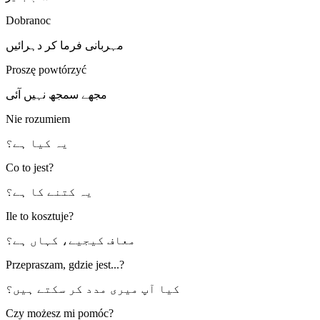
Dobranoc
مہربانی فرما کر دہرائیں
Proszę powtórzyć
مجھے سمجھ نہیں آئی
Nie rozumiem
یہ کیا ہے؟
Co to jest?
یہ کتنے کا ہے؟
Ile to kosztuje?
معاف کیجیے، کہاں ہے؟
Przepraszam, gdzie jest...?
کیا آپ میری مدد کر سکتے ہیں؟
Czy możesz mi pomóc?