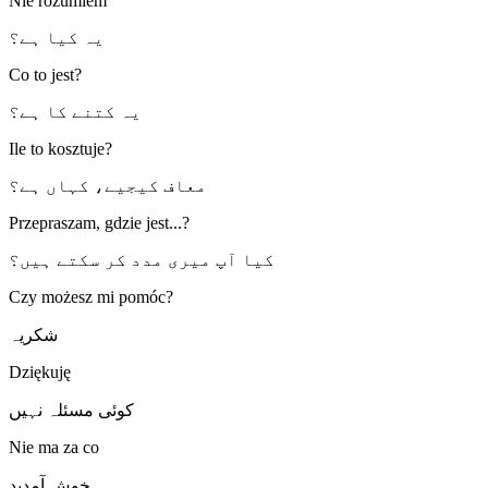
Nie rozumiem
یہ کیا ہے؟
Co to jest?
یہ کتنے کا ہے؟
Ile to kosztuje?
معاف کیجیے، کہاں ہے؟
Przepraszam, gdzie jest...?
کیا آپ میری مدد کر سکتے ہیں؟
Czy możesz mi pomóc?
شکریہ
Dziękuję
کوئی مسئلہ نہیں
Nie ma za co
خوش آمدید