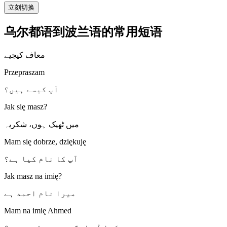
立刻切换
乌尔都语到波兰语的常用短语
معاف کیجیے
Przepraszam
آپ کیسے ہیں؟
Jak się masz?
میں ٹھیک ہوں، شکریہ
Mam się dobrze, dziękuję
آپ کا نام کیا ہے؟
Jak masz na imię?
میرا نام احمد ہے
Mam na imię Ahmed