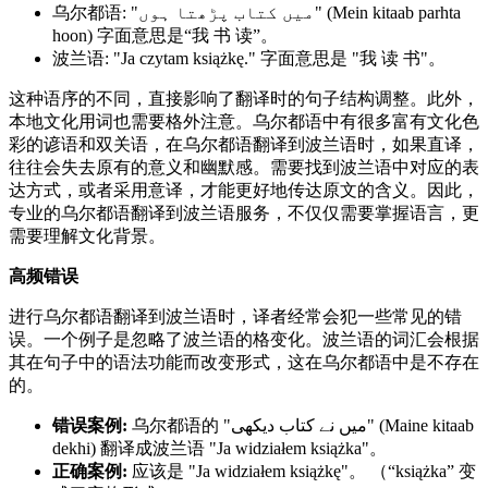
乌尔都语: "میں کتاب پڑھتا ہوں" (Mein kitaab parhta
hoon) 字面意思是“我 书 读”。
波兰语: "Ja czytam książkę." 字面意思是 "我 读 书"。
这种语序的不同，直接影响了翻译时的句子结构调整。此外，
本地文化用词也需要格外注意。乌尔都语中有很多富有文化色
彩的谚语和双关语，在乌尔都语翻译到波兰语时，如果直译，
往往会失去原有的意义和幽默感。需要找到波兰语中对应的表
达方式，或者采用意译，才能更好地传达原文的含义。因此，
专业的乌尔都语翻译到波兰语服务，不仅仅需要掌握语言，更
需要理解文化背景。
高频错误
进行乌尔都语翻译到波兰语时，译者经常会犯一些常见的错
误。一个例子是忽略了波兰语的格变化。波兰语的词汇会根据
其在句子中的语法功能而改变形式，这在乌尔都语中是不存在
的。
错误案例:
乌尔都语的 "میں نے کتاب دیکھی" (Maine kitaab
dekhi) 翻译成波兰语 "Ja widziałem książka"。
正确案例:
应该是 "Ja widziałem książkę"。 （“książka” 变