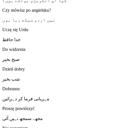
کیا آپ انگریزی بولتے ہیں؟
Czy mówisz po angielsku?
میں اردو سیکھ رہا ہوں
Uczę się Urdu
خدا حافظ
Do widzenia
صبح بخیر
Dzień dobry
شب بخیر
Dobranoc
مہربانی فرما کر دہرائیں
Proszę powtórzyć
مجھے سمجھ نہیں آئی