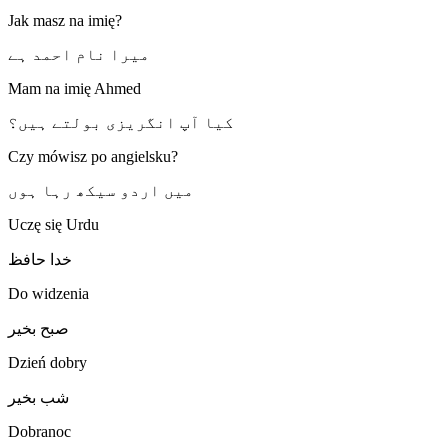
Jak masz na imię?
میرا نام احمد ہے
Mam na imię Ahmed
کیا آپ انگریزی بولتے ہیں؟
Czy mówisz po angielsku?
میں اردو سیکھ رہا ہوں
Uczę się Urdu
خدا حافظ
Do widzenia
صبح بخیر
Dzień dobry
شب بخیر
Dobranoc