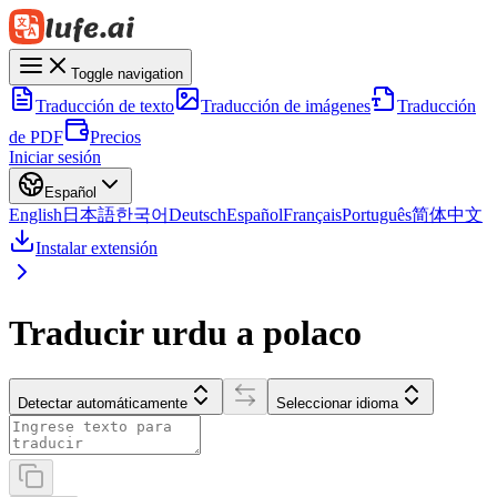
Toggle navigation
Traducción de texto
Traducción de imágenes
Traducción
de PDF
Precios
Iniciar sesión
Español
English
日本語
한국어
Deutsch
Español
Français
Português
简体中文
Instalar extensión
Traducir urdu a polaco
Detectar automáticamente
Seleccionar idioma