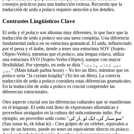
consejos prácticos para una traducción exitosa. Recuerda que la
traducción de
urdu
a
polaco
requiere atención a los detalles.
Contrastes Lingüísticos Clave
El
urdu
y el
polaco
son idiomas muy diferentes, lo que hace que la
traducción de
urdu
a
polaco
sea una tarea compleja. Una diferencia
fundamental radica en su estructura gramatical. El
urdu
, influenciado
por el persa y el árabe, tiende a tener una estructura SOV (Sujeto-
Objeto-Verbo), mientras que el
polaco
, una lengua eslava, utiliza
una estructura SVO (Sujeto-Verbo-Objeto), aunque con mayor
flexibilidad. Por ejemplo, en
urdu
se diría “میں کتاب پڑھتا
ہوں” (Main kitaab parhta hoon) – Yo leo un libro, mientras que en
polaco
sería “Ja czytam książkę” (Yo leo un libro). La correcta
traducción de
urdu
a
polaco
considera estas diferencias gramaticales.
En la traducción de
urdu
a
polaco
es crucial comprender las
diferencias estructurales.
Otro aspecto crucial son las diferencias culturales que se manifiestan
en el lenguaje. El
urdu
está lleno de expresiones idiomáticas y
proverbios arraigados en la cultura del subcontinente indio. Por
ejemplo, un proverbio
urdu
como "سو سنار کی، ایک لوہار کی"
(Sau sunar ki, ek lohar ki) - Cien golpes de un orfebre, equivalen a
uno de un herrero, puede no tener un equivalente directo en
polaco
.