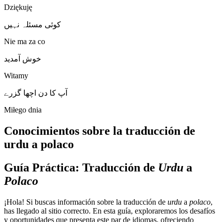
Dziękuję
کوئی مسئلہ نہیں
Nie ma za co
خوش آمدید
Witamy
آپ کا دن اچھا گزرے
Miłego dnia
Conocimientos sobre la traducción de
urdu a polaco
Guía Práctica: Traducción de
Urdu
a
Polaco
¡Hola! Si buscas información sobre la traducción de
urdu
a
polaco
,
has llegado al sitio correcto. En esta guía, exploraremos los desafíos
y oportunidades que presenta este par de idiomas, ofreciendo