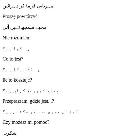
مہربانی فرما کر دہرائیں
Proszę powtórzyć
مجھے سمجھ نہیں آئی
Nie rozumiem
یہ کیا ہے؟
Co to jest?
یہ کتنے کا ہے؟
Ile to kosztuje?
معاف کیجیے، کہاں ہے؟
Przepraszam, gdzie jest...?
کیا آپ میری مدد کر سکتے ہیں؟
Czy możesz mi pomóc?
شکریہ