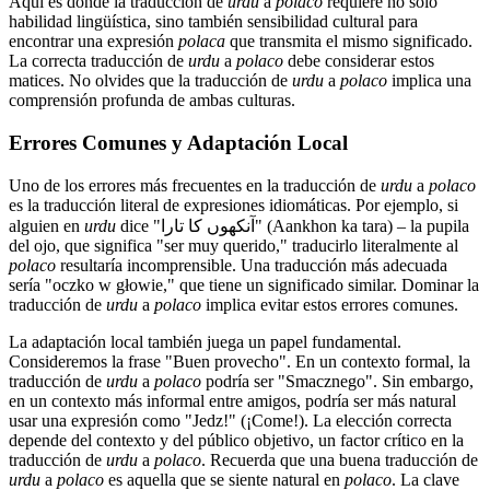
Aquí es donde la traducción de
urdu
a
polaco
requiere no solo
habilidad lingüística, sino también sensibilidad cultural para
encontrar una expresión
polaca
que transmita el mismo significado.
La correcta traducción de
urdu
a
polaco
debe considerar estos
matices. No olvides que la traducción de
urdu
a
polaco
implica una
comprensión profunda de ambas culturas.
Errores Comunes y Adaptación Local
Uno de los errores más frecuentes en la traducción de
urdu
a
polaco
es la traducción literal de expresiones idiomáticas. Por ejemplo, si
alguien en
urdu
dice "آنکھوں کا تارا" (Aankhon ka tara) – la pupila
del ojo, que significa "ser muy querido," traducirlo literalmente al
polaco
resultaría incomprensible. Una traducción más adecuada
sería "oczko w głowie," que tiene un significado similar. Dominar la
traducción de
urdu
a
polaco
implica evitar estos errores comunes.
La adaptación local también juega un papel fundamental.
Consideremos la frase "Buen provecho". En un contexto formal, la
traducción de
urdu
a
polaco
podría ser "Smacznego". Sin embargo,
en un contexto más informal entre amigos, podría ser más natural
usar una expresión como "Jedz!" (¡Come!). La elección correcta
depende del contexto y del público objetivo, un factor crítico en la
traducción de
urdu
a
polaco
. Recuerda que una buena traducción de
urdu
a
polaco
es aquella que se siente natural en
polaco
. La clave