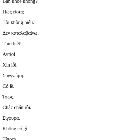
Bạn khỏe không?
Πώς είσαι;
Tôi không hiểu.
Δεν καταλαβαίνω.
Tạm biệt!
Αντίο!
Xin lỗi.
Συγγνώμη.
Có lẽ.
Ίσως.
Chắc chắn rồi.
Σίγουρα.
Không có gì.
Τίποτα.