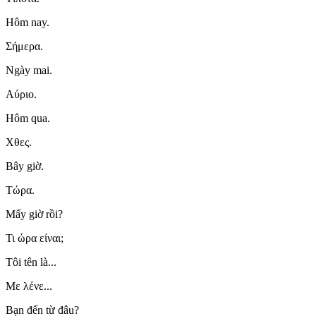
Hôm nay.
Σήμερα.
Ngày mai.
Αύριο.
Hôm qua.
Χθες.
Bây giờ.
Τώρα.
Mấy giờ rồi?
Τι ώρα είναι;
Tôi tên là...
Με λένε...
Bạn đến từ đâu?