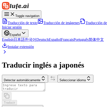
Toggle navigation
Traducción de texto
Traducción de imágenes
Traducción d
Iniciar sesión
Español
English
日本語
한국어
Deutsch
Español
Français
Português
简体中文
Instalar extensión
Traducir inglés a japonés
Detectar automáticamente
Seleccionar idioma
Traducir