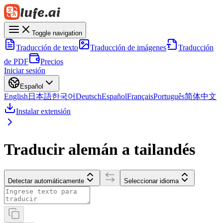
Toggle navigation
Traducción de texto
Traducción de imágenes
Traducción
de PDF
Precios
Iniciar sesión
Español
English
日本語
한국어
Deutsch
Español
Français
Português
简体中文
Instalar extensión
Traducir alemán a tailandés
Detectar automáticamente
Seleccionar idioma