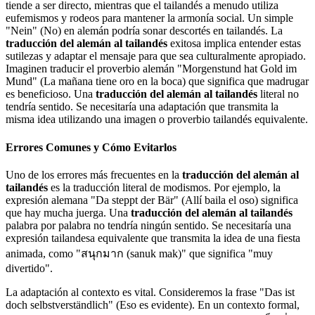
tiende a ser directo, mientras que el tailandés a menudo utiliza
eufemismos y rodeos para mantener la armonía social. Un simple
"Nein" (No) en alemán podría sonar descortés en tailandés. La
traducción del alemán al tailandés
exitosa implica entender estas
sutilezas y adaptar el mensaje para que sea culturalmente apropiado.
Imaginen traducir el proverbio alemán "Morgenstund hat Gold im
Mund" (La mañana tiene oro en la boca) que significa que madrugar
es beneficioso. Una
traducción del alemán al tailandés
literal no
tendría sentido. Se necesitaría una adaptación que transmita la
misma idea utilizando una imagen o proverbio tailandés equivalente.
Errores Comunes y Cómo Evitarlos
Uno de los errores más frecuentes en la
traducción del alemán al
tailandés
es la traducción literal de modismos. Por ejemplo, la
expresión alemana "Da steppt der Bär" (Allí baila el oso) significa
que hay mucha juerga. Una
traducción del alemán al tailandés
palabra por palabra no tendría ningún sentido. Se necesitaría una
expresión tailandesa equivalente que transmita la idea de una fiesta
animada, como "สนุกมาก (sanuk mak)" que significa "muy
divertido".
La adaptación al contexto es vital. Consideremos la frase "Das ist
doch selbstverständlich" (Eso es evidente). En un contexto formal,