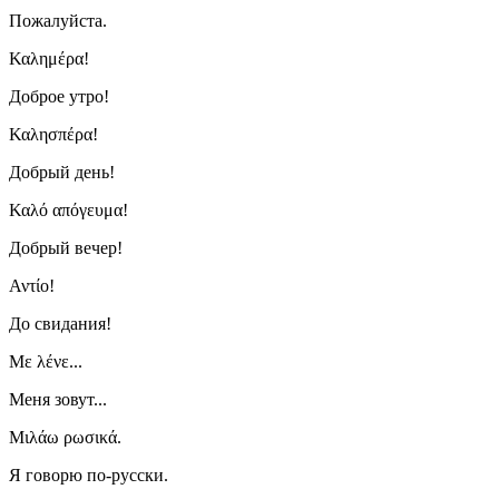
Пожалуйста.
Καλημέρα!
Доброе утро!
Καλησπέρα!
Добрый день!
Καλό απόγευμα!
Добрый вечер!
Αντίο!
До свидания!
Με λένε...
Меня зовут...
Μιλάω ρωσικά.
Я говорю по-русски.