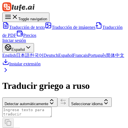
Toggle navigation
Traducción de texto
Traducción de imágenes
Traducción
de PDF
Precios
Iniciar sesión
Español
English
日本語
한국어
Deutsch
Español
Français
Português
简体中文
Instalar extensión
Traducir griego a ruso
Detectar automáticamente
Seleccionar idioma