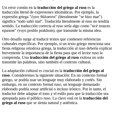
Un error común en la
traducción del griego al ruso
es la
traducción literal de expresiones idiomáticas. Por ejemplo, la
expresión griega "έγινε θάλασσα" (literalmente "se hizo mar")
significa "todo salió mal". Traducirla literalmente al ruso no tendría
sentido. La traducción correcta al ruso sería algo como "всё пошло
прахом" (vsyo poshlo prakhom), que transmite la misma idea.
Otro desafío surge al traducir textos que contienen referencias
culturales específicas. Por ejemplo, si un texto griego menciona una
fiesta religiosa ortodoxa griega, la traducción al ruso debería explicar
brevemente la importancia de la fiesta para que el lector ruso la
comprenda. Una
traducción del griego al ruso
exitosa no solo
transmite las palabras, sino también el contexto cultural.
La adaptación cultural es crucial en la
traducción del griego al
ruso
. Consideremos la siguiente situación: En un contexto formal
griego, se podría usar un lenguaje muy elaborado y cortés. Sin
embargo, en un contexto formal ruso, un lenguaje demasiado
elaborado podría sonar artificial o incluso irónico. Por lo tanto, el
traductor debe adaptar el tono y el estilo para que la traducción sea
apropiada para el público ruso. La clave está en la
traducción del
griego al ruso
que se sienta natural y auténtica.