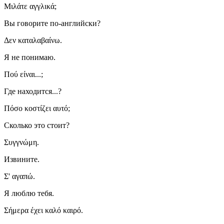
Μιλάτε αγγλικά;
Вы говорите по-английски?
Δεν καταλαβαίνω.
Я не понимаю.
Πού είναι...;
Где находится...?
Πόσο κοστίζει αυτό;
Сколько это стоит?
Συγγνώμη.
Извините.
Σ' αγαπώ.
Я люблю тебя.
Σήμερα έχει καλό καιρό.