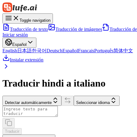
Toggle navigation
Traducción de texto
Traducción de imágenes
Traducción d
Iniciar sesión
Español
English
日本語
한국어
Deutsch
Español
Français
Português
简体中文
Instalar extensión
Traducir hindi a italiano
Detectar automáticamente
Seleccionar idioma
Traducir