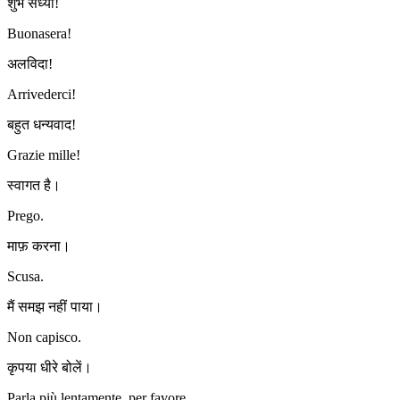
शुभ संध्या!
Buonasera!
अलविदा!
Arrivederci!
बहुत धन्यवाद!
Grazie mille!
स्वागत है।
Prego.
माफ़ करना।
Scusa.
मैं समझ नहीं पाया।
Non capisco.
कृपया धीरे बोलें।
Parla più lentamente, per favore.