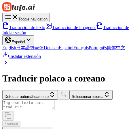
Toggle navigation
Traducción de texto
Traducción de imágenes
Traducción d
Iniciar sesión
Español
English
日本語
한국어
Deutsch
Español
Français
Português
简体中文
Instalar extensión
Traducir polaco a coreano
Detectar automáticamente
Seleccionar idioma
Traducir