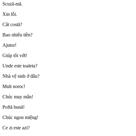
Scuză-mă.
Xin lỗi.
Cât costă?
Bao nhiêu tiền?
Ajutor!
Giúp tôi với!
Unde este toaleta?
Nhà vệ sinh ở đâu?
Mult noroc!
Chúc may mắn!
Poftă bună!
Chúc ngon miệng!
Ce zi este azi?