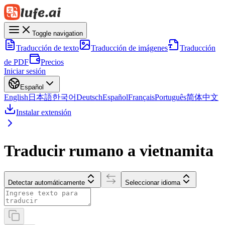
Toggle navigation
Traducción de texto
Traducción de imágenes
Traducción
de PDF
Precios
Iniciar sesión
Español
English
日本語
한국어
Deutsch
Español
Français
Português
简体中文
Instalar extensión
Traducir rumano a vietnamita
Detectar automáticamente
Seleccionar idioma