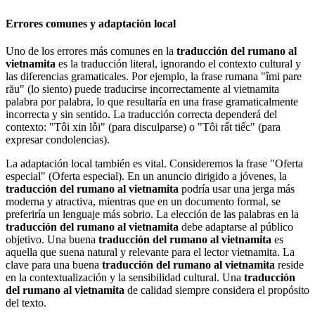
Errores comunes y adaptación local
Uno de los errores más comunes en la
traducción del rumano al
vietnamita
es la traducción literal, ignorando el contexto cultural y
las diferencias gramaticales. Por ejemplo, la frase rumana "îmi pare
rău" (lo siento) puede traducirse incorrectamente al vietnamita
palabra por palabra, lo que resultaría en una frase gramaticalmente
incorrecta y sin sentido. La traducción correcta dependerá del
contexto: "Tôi xin lỗi" (para disculparse) o "Tôi rất tiếc" (para
expresar condolencias).
La adaptación local también es vital. Consideremos la frase "Oferta
especial" (Oferta especial). En un anuncio dirigido a jóvenes, la
traducción del rumano al vietnamita
podría usar una jerga más
moderna y atractiva, mientras que en un documento formal, se
preferiría un lenguaje más sobrio. La elección de las palabras en la
traducción del rumano al vietnamita
debe adaptarse al público
objetivo. Una buena
traducción del rumano al vietnamita
es
aquella que suena natural y relevante para el lector vietnamita. La
clave para una buena
traducción del rumano al vietnamita
reside
en la contextualización y la sensibilidad cultural. Una
traducción
del rumano al vietnamita
de calidad siempre considera el propósito
del texto.