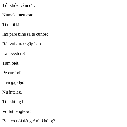
Tôi khỏe, cảm ơn.
Numele meu este...
Tên tôi là...
Îmi pare bine să te cunosc.
Rất vui được gặp bạn.
La revedere!
Tạm biệt!
Pe curând!
Hẹn gặp lại!
Nu înțeleg.
Tôi không hiểu.
Vorbiți engleză?
Bạn có nói tiếng Anh không?