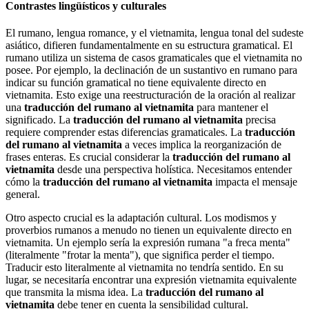
Contrastes lingüísticos y culturales
El rumano, lengua romance, y el vietnamita, lengua tonal del sudeste
asiático, difieren fundamentalmente en su estructura gramatical. El
rumano utiliza un sistema de casos gramaticales que el vietnamita no
posee. Por ejemplo, la declinación de un sustantivo en rumano para
indicar su función gramatical no tiene equivalente directo en
vietnamita. Esto exige una reestructuración de la oración al realizar
una
traducción del rumano al vietnamita
para mantener el
significado. La
traducción del rumano al vietnamita
precisa
requiere comprender estas diferencias gramaticales. La
traducción
del rumano al vietnamita
a veces implica la reorganización de
frases enteras. Es crucial considerar la
traducción del rumano al
vietnamita
desde una perspectiva holística. Necesitamos entender
cómo la
traducción del rumano al vietnamita
impacta el mensaje
general.
Otro aspecto crucial es la adaptación cultural. Los modismos y
proverbios rumanos a menudo no tienen un equivalente directo en
vietnamita. Un ejemplo sería la expresión rumana "a freca menta"
(literalmente "frotar la menta"), que significa perder el tiempo.
Traducir esto literalmente al vietnamita no tendría sentido. En su
lugar, se necesitaría encontrar una expresión vietnamita equivalente
que transmita la misma idea. La
traducción del rumano al
vietnamita
debe tener en cuenta la sensibilidad cultural.