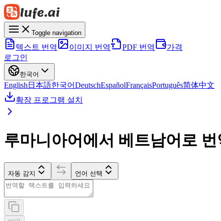
Toggle navigation
텍스트 번역
이미지 번역
PDF 번역
가격
로그인
한국어
English
日本語
한국어
Deutsch
Español
Français
Português
简体中文
확장 프로그램 설치
루마니아어에서 베트남어로 번
자동 감지
언어 선택