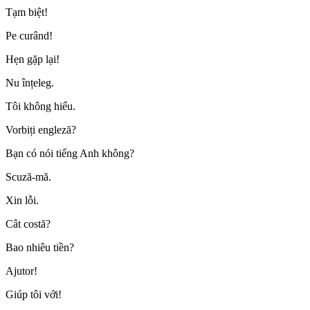
Tạm biệt!
Pe curând!
Hẹn gặp lại!
Nu înțeleg.
Tôi không hiểu.
Vorbiți engleză?
Bạn có nói tiếng Anh không?
Scuză-mă.
Xin lỗi.
Cât costă?
Bao nhiêu tiền?
Ajutor!
Giúp tôi với!