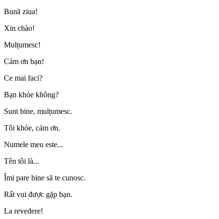
Bună ziua!
Xin chào!
Mulțumesc!
Cảm ơn bạn!
Ce mai faci?
Bạn khỏe không?
Sunt bine, mulțumesc.
Tôi khỏe, cảm ơn.
Numele meu este...
Tên tôi là...
Îmi pare bine să te cunosc.
Rất vui được gặp bạn.
La revedere!