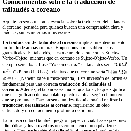
Conocimientos sobre la traducción de
tailandés a coreano
Aquí te presento una guía esencial sobre la traducción del tailandés
al coreano, pensada para quienes buscan una comprensión clara y
práctica, sin tecnicismos innecesarios.
La traducción del tailandés al coreano
implica un entendimiento
profundo de ambas culturas. Empecemos por las diferencias
gramaticales. En tailandés, la estructura de la oración es Sujeto-
Verbo-Objeto, mientras que en coreano es Sujeto-Objeto-Verbo. Un
ejemplo sencillo: la frase "Yo como arroz" en tailandés sería "ผมนกิ
นข้าว" (Phom kin khao), mientras que en coreano sería "나는 밥을
먹는다" (Naneun babeul meokneunda). Esta inversión del orden es
fundamental para una correcta
traducción del tailandés al
coreano
. Además, el tailandés es una lengua tonal, lo que significa
que el significado de una palabra puede cambiar según el tono en
que se pronuncie. Esto presenta un desafío adicional al realizar la
traducción del tailandés al coreano
, requiriendo un oído
entrenado y un conocimiento profundo del idioma.
La riqueza cultural también juega un papel crucial. Las expresiones
idiomáticas y los proverbios no siempre tienen un equivalente
directo. Una
traducción del tailandés al coreano
literal podría