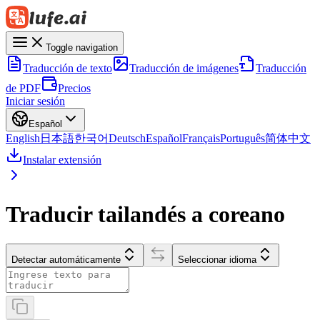
Toggle navigation
Traducción de texto
Traducción de imágenes
Traducción
de PDF
Precios
Iniciar sesión
Español
English
日本語
한국어
Deutsch
Español
Français
Português
简体中文
Instalar extensión
Traducir tailandés a coreano
Detectar automáticamente
Seleccionar idioma