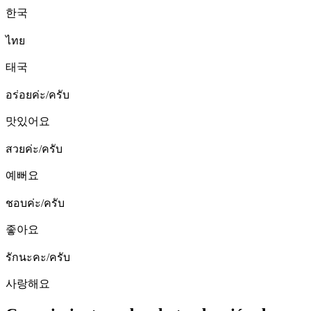
한국
ไทย
태국
อร่อยค่ะ/ครับ
맛있어요
สวยค่ะ/ครับ
예뻐요
ชอบค่ะ/ครับ
좋아요
รักนะคะ/ครับ
사랑해요