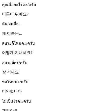
คุณชื่ออะไรคะ/ครับ
이름이 뭐예요?
ฉัน/ผมชื่อ...
제 이름은...
สบายดีไหมคะ/ครับ
어떻게 지내세요?
สบายดีค่ะ/ครับ
잘 지내요
ขอโทษค่ะ/ครับ
미안합니다
ไม่เป็นไรค่ะ/ครับ
괜찮아요