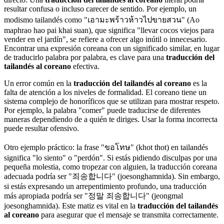
resultar confusa o incluso carecer de sentido. Por ejemplo, un
modismo tailandés como "เอามะพร้าวห้าวไปขายสวน" (Ao
maphrao hao pai khai suan), que significa "llevar cocos viejos para
vender en el jardín", se refiere a ofrecer algo inútil o innecesario.
Encontrar una expresión coreana con un significado similar, en lugar
de traducirlo palabra por palabra, es clave para una
traducción del
tailandés al coreano
efectiva.
Un error común en la
traducción del tailandés al coreano
es la
falta de atención a los niveles de formalidad. El coreano tiene un
sistema complejo de honoríficos que se utilizan para mostrar respeto.
Por ejemplo, la palabra "comer" puede traducirse de diferentes
maneras dependiendo de a quién te diriges. Usar la forma incorrecta
puede resultar ofensivo.
Otro ejemplo práctico: la frase "ขอโทษ" (khot thot) en tailandés
significa "lo siento" o "perdón". Si estás pidiendo disculpas por una
pequeña molestia, como tropezar con alguien, la traducción coreana
adecuada podría ser "죄송합니다" (joesonghamnida). Sin embargo,
si estás expresando un arrepentimiento profundo, una traducción
más apropiada podría ser "정말 죄송합니다" (jeongmal
joesonghamnida). Este matiz es vital en la
traducción del tailandés
al coreano
para asegurar que el mensaje se transmita correctamente.