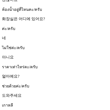
ห้องน้ำอยู่ที่ไหนคะ/ครับ
화장실은 어디에 있어요?
ค่ะ/ครับ
네
ไม่ใช่ค่ะ/ครับ
아니요
ราคาเท่าไหร่คะ/ครับ
얼마예요?
ช่วยด้วยค่ะ/ครับ
도와주세요
เกาหลี