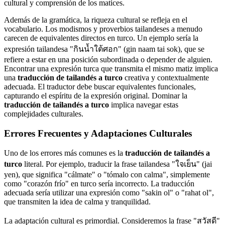
cultural y comprensión de los matices.
Además de la gramática, la riqueza cultural se refleja en el
vocabulario. Los modismos y proverbios tailandeses a menudo
carecen de equivalentes directos en turco. Un ejemplo sería la
expresión tailandesa "กินน้ำใต้ศอก" (gin naam tai sok), que se
refiere a estar en una posición subordinada o depender de alguien.
Encontrar una expresión turca que transmita el mismo matiz implica
una
traducción de tailandés a turco
creativa y contextualmente
adecuada. El traductor debe buscar equivalentes funcionales,
capturando el espíritu de la expresión original. Dominar la
traducción de tailandés a turco
implica navegar estas
complejidades culturales.
Errores Frecuentes y Adaptaciones Culturales
Uno de los errores más comunes es la
traducción de tailandés a
turco
literal. Por ejemplo, traducir la frase tailandesa "ใจเย็น" (jai
yen), que significa "cálmate" o "tómalo con calma", simplemente
como "corazón frío" en turco sería incorrecto. La traducción
adecuada sería utilizar una expresión como "sakin ol" o "rahat ol",
que transmiten la idea de calma y tranquilidad.
La adaptación cultural es primordial. Consideremos la frase "สวัสดี"