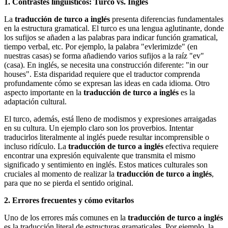
1. Contrastes lingüísticos: Turco vs. Inglés
La
traducción de turco a inglés
presenta diferencias fundamentales
en la estructura gramatical. El turco es una lengua aglutinante, donde
los sufijos se añaden a las palabras para indicar función gramatical,
tiempo verbal, etc. Por ejemplo, la palabra "evlerimizde" (en
nuestras casas) se forma añadiendo varios sufijos a la raíz "ev"
(casa). En inglés, se necesita una construcción diferente: "in our
houses". Esta disparidad requiere que el traductor comprenda
profundamente cómo se expresan las ideas en cada idioma. Otro
aspecto importante en la
traducción de turco a inglés
es la
adaptación cultural.
El turco, además, está lleno de modismos y expresiones arraigadas
en su cultura. Un ejemplo claro son los proverbios. Intentar
traducirlos literalmente al inglés puede resultar incomprensible o
incluso ridículo. La
traducción de turco a inglés
efectiva requiere
encontrar una expresión equivalente que transmita el mismo
significado y sentimiento en inglés. Estos matices culturales son
cruciales al momento de realizar la
traducción de turco a inglés
,
para que no se pierda el sentido original.
2. Errores frecuentes y cómo evitarlos
Uno de los errores más comunes en la
traducción de turco a inglés
es la traducción literal de estructuras gramaticales. Por ejemplo, la