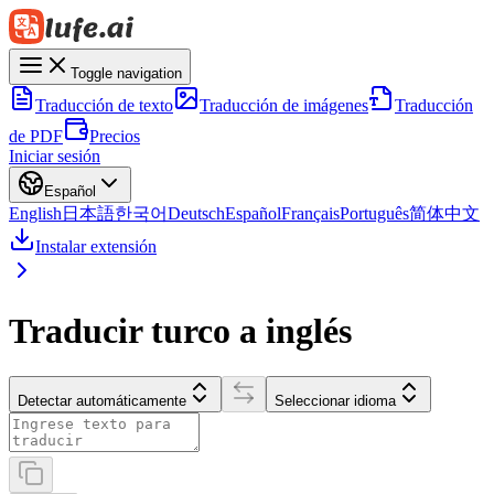
Toggle navigation
Traducción de texto
Traducción de imágenes
Traducción
de PDF
Precios
Iniciar sesión
Español
English
日本語
한국어
Deutsch
Español
Français
Português
简体中文
Instalar extensión
Traducir turco a inglés
Detectar automáticamente
Seleccionar idioma