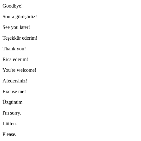
Goodbye!
Sonra görüşürüz!
See you later!
Teşekkür ederim!
Thank you!
Rica ederim!
You're welcome!
Afedersiniz!
Excuse me!
Üzgünüm.
I'm sorry.
Lütfen.
Please.