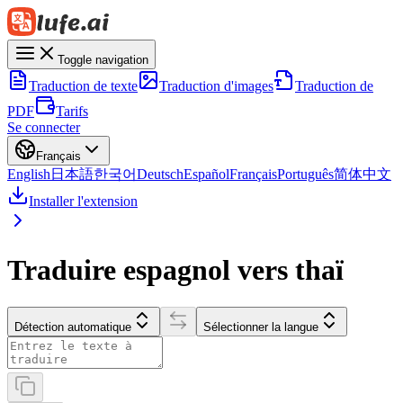
Toggle navigation
Traduction de texte
Traduction d'images
Traduction de
PDF
Tarifs
Se connecter
Français
English
日本語
한국어
Deutsch
Español
Français
Português
简体中文
Installer l'extension
Traduire espagnol vers thaï
Détection automatique
Sélectionner la langue