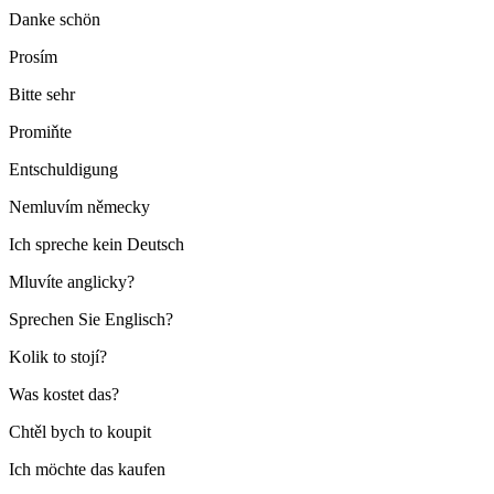
Danke schön
Prosím
Bitte sehr
Promiňte
Entschuldigung
Nemluvím německy
Ich spreche kein Deutsch
Mluvíte anglicky?
Sprechen Sie Englisch?
Kolik to stojí?
Was kostet das?
Chtěl bych to koupit
Ich möchte das kaufen