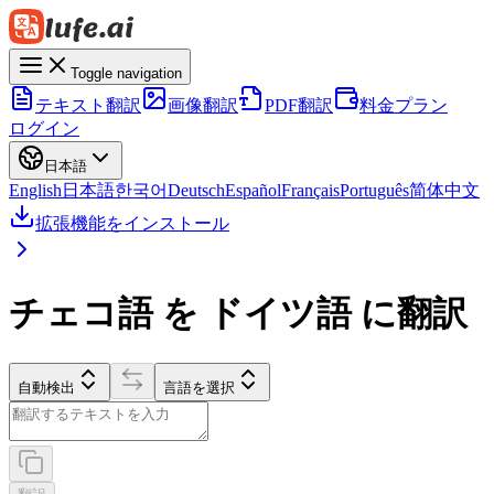
Toggle navigation
テキスト翻訳
画像翻訳
PDF翻訳
料金プラン
ログイン
日本語
English
日本語
한국어
Deutsch
Español
Français
Português
简体中文
拡張機能をインストール
チェコ語 を ドイツ語 に翻訳
自動検出
言語を選択