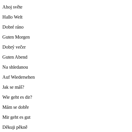
Ahoj světe
Hallo Welt
Dobré ráno
Guten Morgen
Dobrý večer
Guten Abend
Na shledanou
Auf Wiedersehen
Jak se máš?
Wie geht es dir?
Mám se dobře
Mir geht es gut
Děkuji pěkně