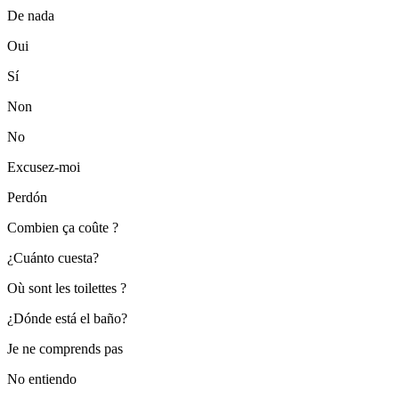
De nada
Oui
Sí
Non
No
Excusez-moi
Perdón
Combien ça coûte ?
¿Cuánto cuesta?
Où sont les toilettes ?
¿Dónde está el baño?
Je ne comprends pas
No entiendo