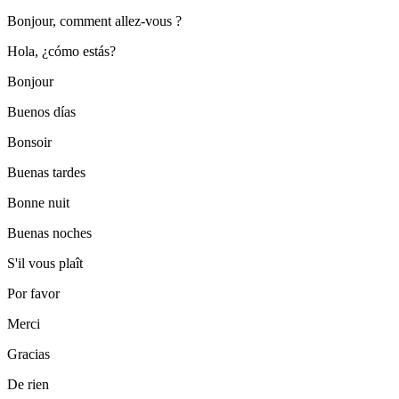
Bonjour, comment allez-vous ?
Hola, ¿cómo estás?
Bonjour
Buenos días
Bonsoir
Buenas tardes
Bonne nuit
Buenas noches
S'il vous plaît
Por favor
Merci
Gracias
De rien