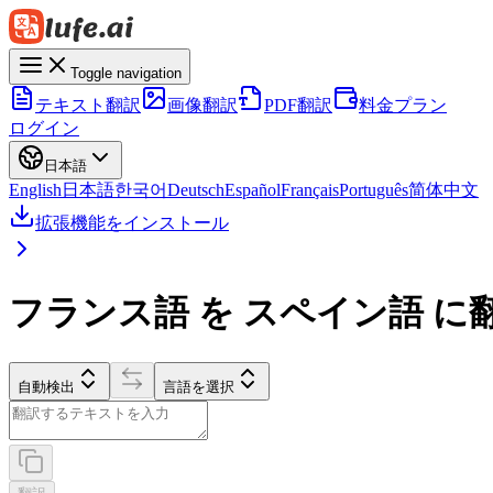
Toggle navigation
テキスト翻訳
画像翻訳
PDF翻訳
料金プラン
ログイン
日本語
English
日本語
한국어
Deutsch
Español
Français
Português
简体中文
拡張機能をインストール
フランス語 を スペイン語 に
自動検出
言語を選択