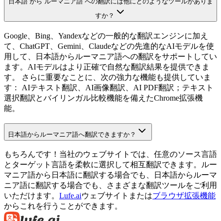
日本語 から ルーマニア語 への翻訳には他にどのようなツールがありま
すか？
Google、Bing、Yandexなどの一般的な翻訳エンジンに加え
て、ChatGPT、Gemini、Claudeなどの先進的なAIモデルを使
用して、日本語からルーマニア語への翻訳をサポートしてい
ます。AIモデルはより正確で自然な翻訳結果を提供できま
す。 さらに重要なことに、次の強力な機能も提供していま
す： AIテキスト翻訳、AI画像翻訳、AI PDF翻訳；テキスト
選択翻訳とバイリンガル比較機能を備えたChrome拡張機
能。
日本語からルーマニア語へ翻訳できますか？
もちろんです！当社のウェブサイトでは、任意のソース言語
とターゲット言語を柔軟に選択して相互翻訳できます。ルー
マニア語から日本語に翻訳する場合でも、日本語からルーマ
ニア語に翻訳する場合でも、さまざまな翻訳ツールをご利用
いただけます。
Lufe.ai
ウェブサイトまたは
ブラウザ拡張機能
からこれを行うことができます。