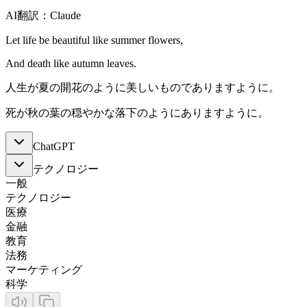
AI翻訳：Claude
Let life be beautiful like summer flowers,
And death like autumn leaves.
人生が夏の開花のように美しいものでありますように。
死が秋の葉の穏やかな落下のようにありますように。
ChatGPT
テクノロジー
一般
テクノロジー
医療
金融
教育
法務
マーケティング
科学