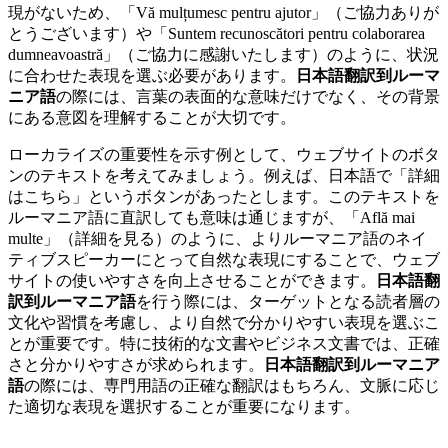
現がないため、「Vă mulțumesc pentru ajutor」（ご協力ありが
とうございます）や「Suntem recunoscători pentru colaborarea
dumneavoastră」（ご協力に感謝いたします）のように、状況
に合わせた表現を選ぶ必要があります。
日本語翻訳到ルーマ
ニア語
の際には、言葉の表面的な意味だけでなく、その背景
にある意図を理解することが大切です。
ローカライズの重要性を示す例として、ウェブサイトのボタ
ンのテキストを考えてみましょう。例えば、日本語で「詳細
はこちら」というボタンがあったとします。このテキストを
ルーマニア語に直訳しても意味は通じますが、「Află mai
multe」（詳細を見る）のように、よりルーマニア語のネイ
ティブスピーカーにとって自然な表現にすることで、ウェブ
サイトの使いやすさを向上させることができます。
日本語翻
訳到ルーマニア語
を行う際には、ターゲットとなる読者層の
文化や習慣を考慮し、より自然で分かりやすい表現を選ぶこ
とが重要です。特に技術的な文書やビジネス文書では、正確
さと分かりやすさが求められます。
日本語翻訳到ルーマニア
語
の際には、専門用語の正確な翻訳はもちろん、文脈に応じ
た適切な表現を選択することが重要になります。