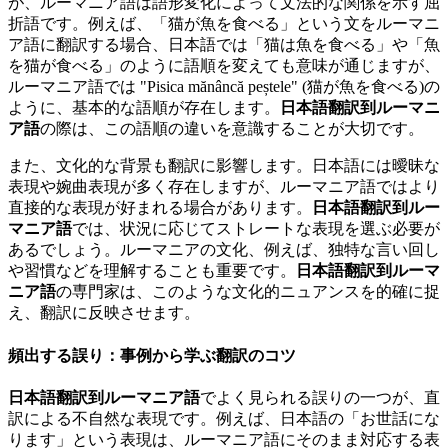
が、ルーマニア語は語形変化によって文法的な関係を示す屈
折語です。例えば、「猫が魚を食べる」という文をルーマニ
ア語に翻訳する場合、日本語では「猫は魚を食べる」や「魚
を猫が食べる」のように語順を変えても意味が通じますが、
ルーマニア語では "Pisica mănâncă peștele" (猫が魚を食べる)の
ように、基本的な語順が存在します。
日本語翻訳到ルーマニ
ア語
の際は、この語順の違いを意識することが大切です。
また、文化的な背景も翻訳に影響します。日本語には曖昧な
表現や婉曲表現が多く存在しますが、ルーマニア語ではより
直接的な表現が好まれる場合があります。
日本語翻訳到ルー
マニア語
では、状況に応じてストレートな表現を選ぶ必要が
あるでしょう。ルーマニアの文化、例えば、独特な言い回し
や習慣などを理解することも重要です。
日本語翻訳到ルーマ
ニア語
の専門家は、このような文化的ニュアンスを的確に捉
え、翻訳に反映させます。
頻出する誤り：事例から学ぶ翻訳のコツ
日本語翻訳到ルーマニア語
でよく見られる誤りの一つが、直
訳による不自然な表現です。例えば、日本語の「お世話にな
ります」という表現は、ルーマニア語にそのまま対応する表