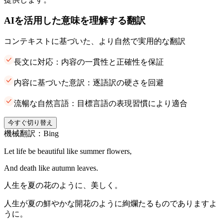
AIを活用した意味を理解する翻訳
コンテキストに基づいた、より自然で実用的な翻訳
長文に対応：内容の一貫性と正確性を保証
内容に基づいた意訳：逐語訳の硬さを回避
流暢な自然言語：目標言語の表現習慣により適合
今すぐ切り替え
機械翻訳：Bing
Let life be beautiful like summer flowers,
And death like autumn leaves.
人生を夏の花のように、美しく。
人生が夏の鮮やかな開花のように絢爛たるものでありますよ
うに。