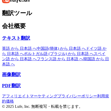
翻訳ツール
会社概要
テキスト翻訳
英語 から 日本語 へ
中国語(簡体) から 日本語 へ
ドイツ語 か
ら 日本語 へ
ポルトガル語 (ブラジル) から 日本語 へ
スペイ
ン語 から 日本語 へ
フランス語 から 日本語 へ
韓国語 から 日
本語 へ
画像翻訳
PDF翻訳
アフィリエイトマーケティング
プライバシーポリシー
利用規
約
価格
© 2025 Lufe, Inc. 無断複写・転載を禁じます。