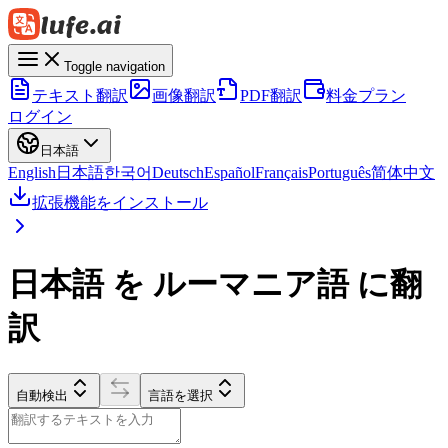
Toggle navigation
テキスト翻訳
画像翻訳
PDF翻訳
料金プラン
ログイン
日本語
English
日本語
한국어
Deutsch
Español
Français
Português
简体中文
拡張機能をインストール
日本語 を ルーマニア語 に翻
訳
自動検出
言語を選択