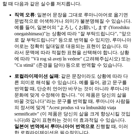
할 때 다음과 같은 실수를 저지릅니다.
직역 오류
: 일본어 문장을 그대로 루마니아어로 옮기면
문법적으로 어색하거나 의미가 불분명해질 수 있습니다.
예를 들어, 일본어의 "よろしくお願いします (Yoroshiku
onegaishimasu)"는 상황에 따라 "잘 부탁드립니다", "앞으
로 잘 부탁드립니다" 등으로 번역될 수 있지만, 루마니아
어로는 정확히 일대일로 대응되는 표현이 없습니다. 따
라서 문맥에 따라 적절한 표현을 선택해야 합니다. 상황
에 따라 "Vă rog să aveți în vedere" (고려해주십시오) 또는
"Cu stimă" (존경을 담아) 등으로 번역할 수 있습니다.
로컬라이제이션 실패
: 같은 문장이라도 상황에 따라 다
른 의미로 해석될 수 있습니다. 예를 들어, 광고 문구를
번역할 때, 단순히 언어만 바꾸는 것이 아니라 루마니아
문화에 맞게 수정해야 합니다. "이 제품은 당신의 삶을
바꿀 것입니다"라는 문구를 번역할 때, 루마니아 사람들
의 정서에 맞게 "Acest produs vă va îmbunătăți viața
semnificativ" (이 제품은 당신의 삶을 크게 향상시킬 것입
니다)와 같이 표현하는 것이 더 효과적일 수 있습니다.
일본어 번역에서 루마니아어 번역으로
진행할 때, 이러
한 로컬라이제이션은 필수적입니다.