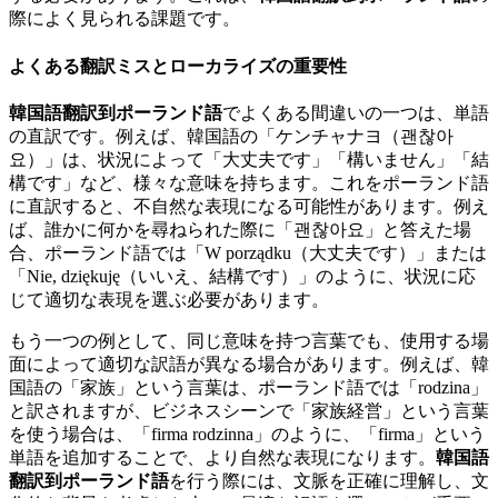
際によく見られる課題です。
よくある翻訳ミスとローカライズの重要性
韓国語翻訳到ポーランド語
でよくある間違いの一つは、単語
の直訳です。例えば、韓国語の「ケンチャナヨ（괜찮아
요）」は、状況によって「大丈夫です」「構いません」「結
構です」など、様々な意味を持ちます。これをポーランド語
に直訳すると、不自然な表現になる可能性があります。例え
ば、誰かに何かを尋ねられた際に「괜찮아요」と答えた場
合、ポーランド語では「W porządku（大丈夫です）」または
「Nie, dziękuję（いいえ、結構です）」のように、状況に応
じて適切な表現を選ぶ必要があります。
もう一つの例として、同じ意味を持つ言葉でも、使用する場
面によって適切な訳語が異なる場合があります。例えば、韓
国語の「家族」という言葉は、ポーランド語では「rodzina」
と訳されますが、ビジネスシーンで「家族経営」という言葉
を使う場合は、「firma rodzinna」のように、「firma」という
単語を追加することで、より自然な表現になります。
韓国語
翻訳到ポーランド語
を行う際には、文脈を正確に理解し、文