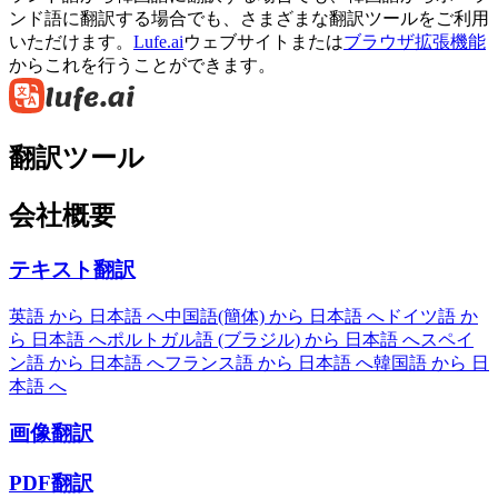
ンド語に翻訳する場合でも、さまざまな翻訳ツールをご利用
いただけます。
Lufe.ai
ウェブサイトまたは
ブラウザ拡張機能
からこれを行うことができます。
翻訳ツール
会社概要
テキスト翻訳
英語 から 日本語 へ
中国語(簡体) から 日本語 へ
ドイツ語 か
ら 日本語 へ
ポルトガル語 (ブラジル) から 日本語 へ
スペイ
ン語 から 日本語 へ
フランス語 から 日本語 へ
韓国語 から 日
本語 へ
画像翻訳
PDF翻訳