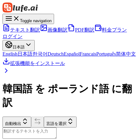
Toggle navigation
テキスト翻訳
画像翻訳
PDF翻訳
料金プラン
ログイン
日本語
English
日本語
한국어
Deutsch
Español
Français
Português
简体中文
拡張機能をインストール
韓国語 を ポーランド語 に翻
訳
自動検出
言語を選択