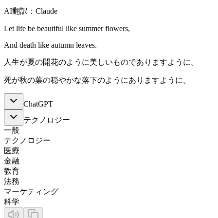
AI翻訳：Claude
Let life be beautiful like summer flowers,
And death like autumn leaves.
人生が夏の開花のように美しいものでありますように。
死が秋の葉の穏やかな落下のようにありますように。
ChatGPT
テクノロジー
一般
テクノロジー
医療
金融
教育
法務
マーケティング
科学