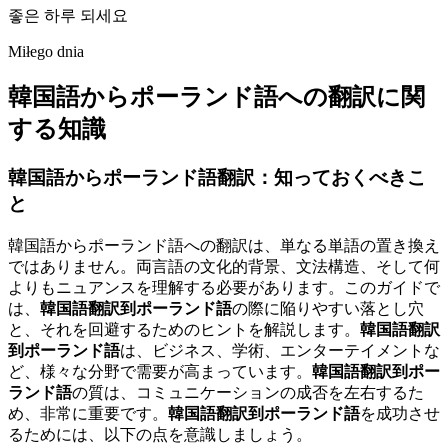
좋은 하루 되세요
Miłego dnia
韓国語からポーランド語への翻訳に関
する知識
韓国語からポーランド語翻訳：知っておくべきこ
と
韓国語からポーランド語への翻訳は、単なる単語の置き換え
ではありません。両言語の文化的背景、文法構造、そして何
よりもニュアンスを理解する必要があります。このガイドで
は、
韓国語翻訳到ポーランド語
の際に陥りやすい落とし穴
と、それを回避するためのヒントを解説します。
韓国語翻訳
到ポーランド語
は、ビジネス、学術、エンターテイメントな
ど、様々な分野で需要が高まっています。
韓国語翻訳到ポー
ランド語
の質は、コミュニケーションの成否を左右するた
め、非常に重要です。
韓国語翻訳到ポーランド語
を成功させ
るためには、以下の点を意識しましょう。