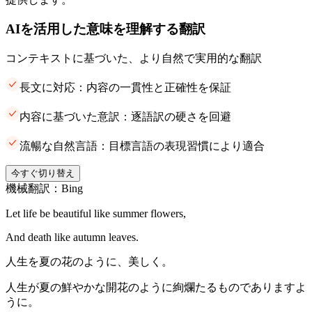
AIを活用した意味を理解する翻訳
コンテキストに基づいた、より自然で実用的な翻訳
長文に対応：内容の一貫性と正確性を保証
内容に基づいた意訳：逐語訳の硬さを回避
流暢な自然言語：目標言語の表現習慣により適合
今すぐ切り替え
機械翻訳：Bing
Let life be beautiful like summer flowers,
And death like autumn leaves.
人生を夏の花のように、美しく。
人生が夏の鮮やかな開花のように絢爛たるものでありますよ
うに。