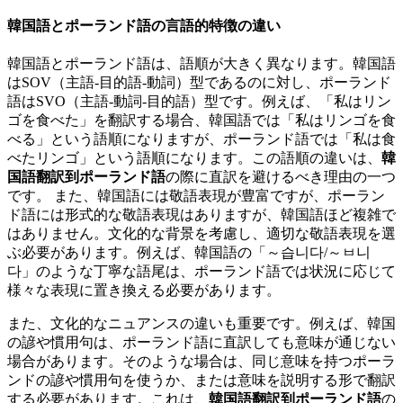
韓国語とポーランド語の言語的特徴の違い
韓国語とポーランド語は、語順が大きく異なります。韓国語
はSOV（主語-目的語-動詞）型であるのに対し、ポーランド
語はSVO（主語-動詞-目的語）型です。例えば、「私はリン
ゴを食べた」を翻訳する場合、韓国語では「私はリンゴを食
べる」という語順になりますが、ポーランド語では「私は食
べたリンゴ」という語順になります。この語順の違いは、
韓
国語翻訳到ポーランド語
の際に直訳を避けるべき理由の一つ
です。 また、韓国語には敬語表現が豊富ですが、ポーラン
ド語には形式的な敬語表現はありますが、韓国語ほど複雑で
はありません。文化的な背景を考慮し、適切な敬語表現を選
ぶ必要があります。例えば、韓国語の「～습니다/～ㅂ니
다」のような丁寧な語尾は、ポーランド語では状況に応じて
様々な表現に置き換える必要があります。
また、文化的なニュアンスの違いも重要です。例えば、韓国
の諺や慣用句は、ポーランド語に直訳しても意味が通じない
場合があります。そのような場合は、同じ意味を持つポーラ
ンドの諺や慣用句を使うか、または意味を説明する形で翻訳
する必要があります。これは、
韓国語翻訳到ポーランド語
の