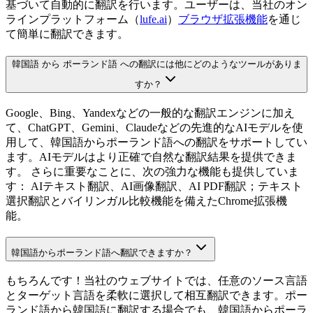
基づいて自動的に翻訳を行います。ユーザーは、当社のオン
ラインプラットフォーム（
lufe.ai
）
ブラウザ拡張機能
を通じ
て簡単に翻訳できます。
韓国語 から ポーランド語 への翻訳には他にどのようなツールがありま
すか？
Google、Bing、Yandexなどの一般的な翻訳エンジンに加え
て、ChatGPT、Gemini、Claudeなどの先進的なAIモデルを使
用して、韓国語からポーランド語への翻訳をサポートしてい
ます。AIモデルはより正確で自然な翻訳結果を提供できま
す。 さらに重要なことに、次の強力な機能も提供していま
す： AIテキスト翻訳、AI画像翻訳、AI PDF翻訳；テキスト
選択翻訳とバイリンガル比較機能を備えたChrome拡張機
能。
韓国語からポーランド語へ翻訳できますか？
もちろんです！当社のウェブサイトでは、任意のソース言語
とターゲット言語を柔軟に選択して相互翻訳できます。ポー
ランド語から韓国語に翻訳する場合でも、韓国語からポーラ