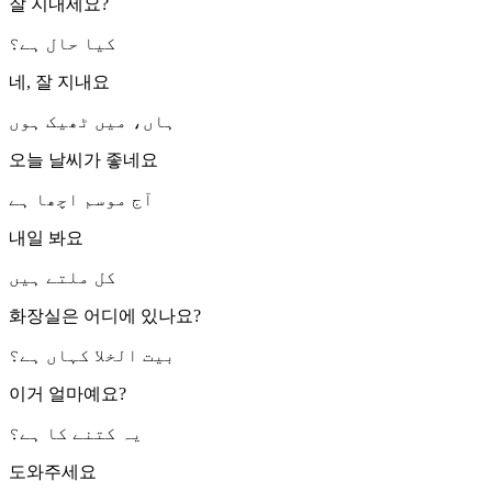
잘 지내세요?
کیا حال ہے؟
네, 잘 지내요
ہاں، میں ٹھیک ہوں
오늘 날씨가 좋네요
آج موسم اچھا ہے
내일 봐요
کل ملتے ہیں
화장실은 어디에 있나요?
بیت الخلا کہاں ہے؟
이거 얼마예요?
یہ کتنے کا ہے؟
도와주세요