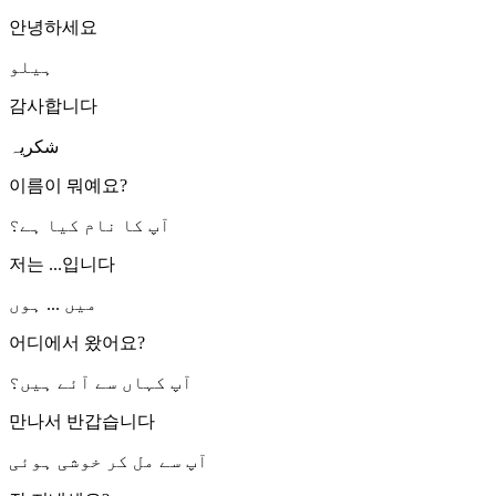
안녕하세요
ہیلو
감사합니다
شکریہ
이름이 뭐예요?
آپ کا نام کیا ہے؟
저는 ...입니다
میں ... ہوں
어디에서 왔어요?
آپ کہاں سے آئے ہیں؟
만나서 반갑습니다
آپ سے مل کر خوشی ہوئی