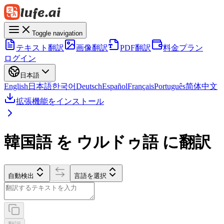
Toggle navigation
テキスト翻訳
画像翻訳
PDF翻訳
料金プラン
ログイン
日本語
English
日本語
한국어
Deutsch
Español
Français
Português
简体中文
拡張機能をインストール
韓国語 を ウルドゥ語 に翻訳
自動検出
言語を選択