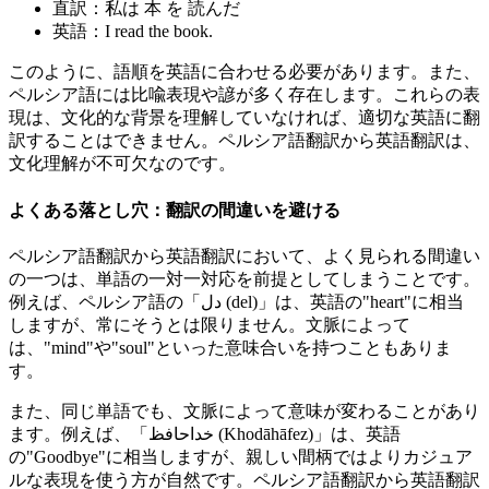
直訳：私は 本 を 読んだ
英語：I read the book.
このように、語順を英語に合わせる必要があります。また、
ペルシア語には比喩表現や諺が多く存在します。これらの表
現は、文化的な背景を理解していなければ、適切な英語に翻
訳することはできません。ペルシア語翻訳から英語翻訳は、
文化理解が不可欠なのです。
よくある落とし穴：翻訳の間違いを避ける
ペルシア語翻訳から英語翻訳において、よく見られる間違い
の一つは、単語の一対一対応を前提としてしまうことです。
例えば、ペルシア語の「دل (del)」は、英語の"heart"に相当
しますが、常にそうとは限りません。文脈によって
は、"mind"や"soul"といった意味合いを持つこともありま
す。
また、同じ単語でも、文脈によって意味が変わることがあり
ます。例えば、「خداحافظ (Khodāhāfez)」は、英語
の"Goodbye"に相当しますが、親しい間柄ではよりカジュア
ルな表現を使う方が自然です。ペルシア語翻訳から英語翻訳