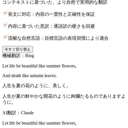
コンテキストに基づいた、より自然で実用的な翻訳
長文に対応：内容の一貫性と正確性を保証
内容に基づいた意訳：逐語訳の硬さを回避
流暢な自然言語：目標言語の表現習慣により適合
今すぐ切り替え
機械翻訳：Bing
Let life be beautiful like summer flowers,
And death like autumn leaves.
人生を夏の花のように、美しく。
人生が夏の鮮やかな開花のように絢爛たるものでありますよ
うに。
AI翻訳：Claude
Let life be beautiful like summer flowers,