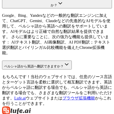
か？
Google、Bing、Yandexなどの一般的な翻訳エンジンに加え
て、ChatGPT、Gemini、Claudeなどの先進的なAIモデルを使
用して、ペルシャ語から英語への翻訳をサポートしていま
す。AIモデルはより正確で自然な翻訳結果を提供できま
す。 さらに重要なことに、次の強力な機能も提供していま
す： AIテキスト翻訳、AI画像翻訳、AI PDF翻訳；テキスト
選択翻訳とバイリンガル比較機能を備えたChrome拡張機
能。
ペルシャ語から英語へ翻訳できますか？
もちろんです！当社のウェブサイトでは、任意のソース言語
とターゲット言語を柔軟に選択して相互翻訳できます。英語
からペルシャ語に翻訳する場合でも、ペルシャ語から英語に
翻訳する場合でも、さまざまな翻訳ツールをご利用いただけ
ます。
Lufe.ai
ウェブサイトまたは
ブラウザ拡張機能
からこれ
を行うことができます。