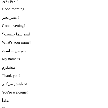
صبح بخیر!
Good morning!
عصر بخیر!
Good evening!
اسم شما چیست؟
What's your name?
اسم من ... است.
My name is...
متشکرم!
Thank you!
خواهش می‌کنم!
You're welcome!
لطفاً.