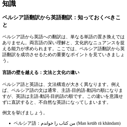
知識
ペルシア語翻訳から英語翻訳：知っておくべきこ
と
ペルシア語から英語への翻訳は、単なる単語の置き換えでは
ありません。両言語の深い理解と、文化的なニュアンスを捉
える能力が求められます。ここでは、ペルシア語翻訳から英
語翻訳を成功させるための重要なポイントを見ていきましょ
う。
言語の壁を越える：文法と文化の違い
ペルシア語と英語は、文法構造が大きく異なります。例え
ば、ペルシア語の文は通常、主語-目的語-動詞の順になりま
すが、英語は主語-動詞-目的語の順です。この違いを意識せ
ずに直訳すると、不自然な英語になってしまいます。
例文を挙げましょう。
ペルシア語：من کتاب را خواندم (Man ketāb rā khāndam)