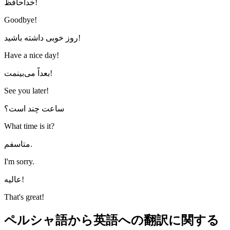
خداحافظ!
Goodbye!
روز خوبی داشته باشید!
Have a nice day!
بعداً می‌بینمت!
See you later!
ساعت چند است؟
What time is it?
متاسفم.
I'm sorry.
عالیه!
That's great!
ペルシャ語から英語への翻訳に関する