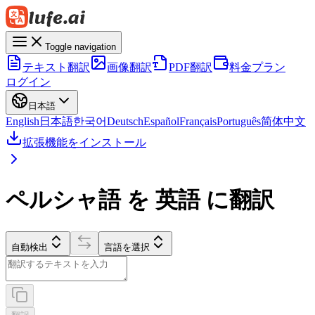
Toggle navigation
テキスト翻訳
画像翻訳
PDF翻訳
料金プラン
ログイン
日本語
English
日本語
한국어
Deutsch
Español
Français
Português
简体中文
拡張機能をインストール
ペルシャ語 を 英語 に翻訳
自動検出
言語を選択