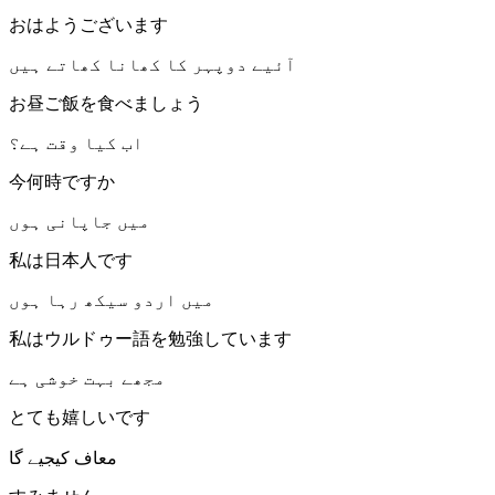
おはようございます
آئیے دوپہر کا کھانا کھاتے ہیں
お昼ご飯を食べましょう
اب کیا وقت ہے؟
今何時ですか
میں جاپانی ہوں
私は日本人です
میں اردو سیکھ رہا ہوں
私はウルドゥー語を勉強しています
مجھے بہت خوشی ہے
とても嬉しいです
معاف کیجیے گا