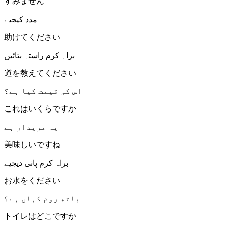
すみません
مدد کیجیے
助けてください
براہ کرم راستہ بتائیں
道を教えてください
اس کی قیمت کیا ہے؟
これはいくらですか
یہ مزیدار ہے
美味しいですね
براہ کرم پانی دیجیے
お水をください
باتھ روم کہاں ہے؟
トイレはどこですか