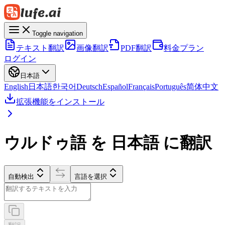
Toggle navigation
テキスト翻訳
画像翻訳
PDF翻訳
料金プラン
ログイン
日本語
English
日本語
한국어
Deutsch
Español
Français
Português
简体中文
拡張機能をインストール
ウルドゥ語 を 日本語 に翻訳
自動検出
言語を選択