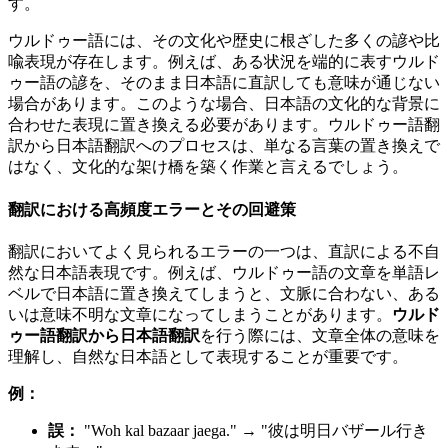
す。
ウルドゥー語には、その文化や歴史に根ざした多くの諺や比
喩表現が存在します。例えば、ある状況を端的に表すウルド
ゥー語の諺を、そのまま日本語に直訳しても意味が通じない
場合があります。このような場合、日本語の文化的な背景に
合わせた表現に置き換える必要があります。ウルドゥー語翻
訳から日本語翻訳へのプロセスは、単なる言葉の置き換えで
はなく、文化的な架け橋を築く作業と言えるでしょう。
翻訳における高頻度エラーとその回避策
翻訳においてよく見られるエラーの一つは、直訳による不自
然な日本語表現です。例えば、ウルドゥー語の文章を単語レ
ベルで日本語に置き換えてしまうと、文脈に合わない、ある
いは意味不明な文章になってしまうことがあります。
ウルド
ゥー語翻訳から日本語翻訳
を行う際には、文章全体の意味を
理解し、自然な日本語として表現することが重要です。
例：
誤：
"Woh kal bazaar jaega." → "彼は明日バザール行き