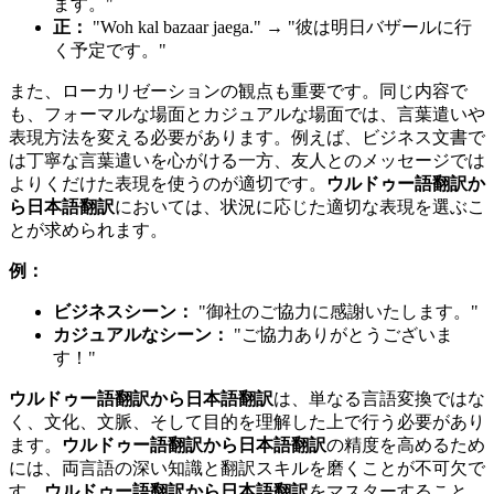
ます。"
正：
"Woh kal bazaar jaega." → "彼は明日バザールに行
く予定です。"
また、ローカリゼーションの観点も重要です。同じ内容で
も、フォーマルな場面とカジュアルな場面では、言葉遣いや
表現方法を変える必要があります。例えば、ビジネス文書で
は丁寧な言葉遣いを心がける一方、友人とのメッセージでは
よりくだけた表現を使うのが適切です。
ウルドゥー語翻訳か
ら日本語翻訳
においては、状況に応じた適切な表現を選ぶこ
とが求められます。
例：
ビジネスシーン：
"御社のご協力に感謝いたします。"
カジュアルなシーン：
"ご協力ありがとうございま
す！"
ウルドゥー語翻訳から日本語翻訳
は、単なる言語変換ではな
く、文化、文脈、そして目的を理解した上で行う必要があり
ます。
ウルドゥー語翻訳から日本語翻訳
の精度を高めるため
には、両言語の深い知識と翻訳スキルを磨くことが不可欠で
す。
ウルドゥー語翻訳から日本語翻訳
をマスターすること