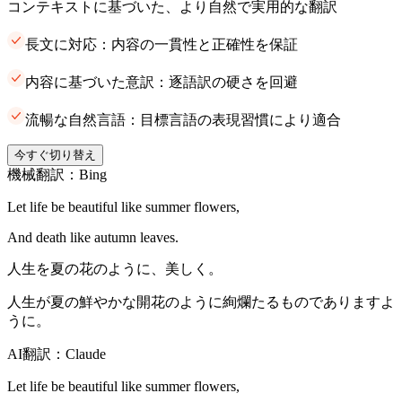
コンテキストに基づいた、より自然で実用的な翻訳
長文に対応：内容の一貫性と正確性を保証
内容に基づいた意訳：逐語訳の硬さを回避
流暢な自然言語：目標言語の表現習慣により適合
今すぐ切り替え
機械翻訳：Bing
Let life be beautiful like summer flowers,
And death like autumn leaves.
人生を夏の花のように、美しく。
人生が夏の鮮やかな開花のように絢爛たるものでありますよ
うに。
AI翻訳：Claude
Let life be beautiful like summer flowers,