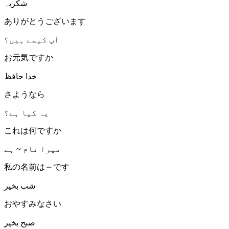
شکریہ
ありがとうございます
آپ کیسے ہیں؟
お元気ですか
خدا حافظ
さようなら
یہ کیا ہے؟
これは何ですか
میرا نام ~ ہے
私の名前は～です
شب بخیر
おやすみなさい
صبح بخیر