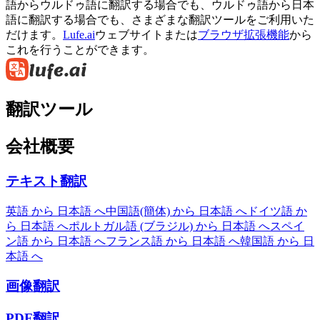
語からウルドゥ語に翻訳する場合でも、ウルドゥ語から日本
語に翻訳する場合でも、さまざまな翻訳ツールをご利用いた
だけます。
Lufe.ai
ウェブサイトまたは
ブラウザ拡張機能
から
これを行うことができます。
翻訳ツール
会社概要
テキスト翻訳
英語 から 日本語 へ
中国語(簡体) から 日本語 へ
ドイツ語 か
ら 日本語 へ
ポルトガル語 (ブラジル) から 日本語 へ
スペイ
ン語 から 日本語 へ
フランス語 から 日本語 へ
韓国語 から 日
本語 へ
画像翻訳
PDF翻訳