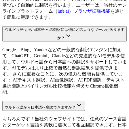
基づいて自動的に翻訳を行います。ユーザーは、当社のオン
ラインプラットフォーム（
lufe.ai
）
ブラウザ拡張機能
を通じ
て簡単に翻訳できます。
ウルドゥ語 から 日本語 への翻訳には他にどのようなツールがあります
か？
Google、Bing、Yandexなどの一般的な翻訳エンジンに加え
て、ChatGPT、Gemini、Claudeなどの先進的なAIモデルを使
用して、ウルドゥ語から日本語への翻訳をサポートしていま
す。AIモデルはより正確で自然な翻訳結果を提供できま
す。 さらに重要なことに、次の強力な機能も提供していま
す： AIテキスト翻訳、AI画像翻訳、AI PDF翻訳；テキスト
選択翻訳とバイリンガル比較機能を備えたChrome拡張機
能。
ウルドゥ語から日本語へ翻訳できますか？
もちろんです！当社のウェブサイトでは、任意のソース言語
とターゲット言語を柔軟に選択して相互翻訳できます。日本