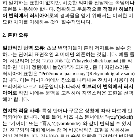
히 일치하는 표현이 없지만, 비슷한 의미를 전달하는 속담이나
표현을 사용해야 합니다. 정확하고 문화적으로 적절한
히브리
어 번역에서 러시아어로
의 결과물을 얻기 위해서는 이러한 미
묘한 차이를 이해하는 것이 필수적입니다.
2. 흔한 오류
일반적인 번역 오류:
초보 번역가들이 흔히 저지르는 실수 중
하나는 단어의 표면적인 의미에만 의존하는 것입니다. 예를 들
어, 히브리어 문장 "הַיֶלֶד שִׂחֵק בַּגִּינָה"(hayeled sihek baginah)를 직
역하면 "아이 정원에서 놀았다"가 되지만, 좀 더 자연스러운
러시아어 표현은 "Ребёнок играл в саду"(Rebyonok igral v sadu)
입니다. 이는 러시아어에서 장소를 나타내는 전치사 사용이 히
브리어와 다르기 때문입니다. 따라서
히브리어 번역에서 러시
아어로
작업 시에는 문맥을 고려하여 자연스러운 표현을 선택
해야 합니다.
현지화 적용 사례:
특정 단어나 구문은 상황에 따라 다르게 번
역되어야 합니다. 예를 들어, 비즈니스 문서에서 "בְּכֵיף"(bekeif)
는 "기꺼이" 또는 "喜んで(yorokonde)"와 같이 번역될 수 있지
만, 친구와의 대화에서는 좀 더 비공식적인 표현을 사용하는
것이 적절합니다. 러시아어로 비슷한 맥락을 고려하여 번역해