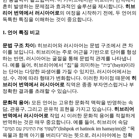
흔히 발생하는 문제점과 효과적인 솔루션을 제시합니다.
히브
리어 번역에서 러시아어로
의 여정을 시작하기 전에, 두 언어의
독특한 특징을 이해하는 것이 중요합니다.
1. 언어 특징 비교
문법 구조 차이:
히브리어와 러시아어는 문법 구조에서 큰 차
이를 보입니다. 히브리어는 주로 어근을 기반으로 단어를 형성
하는 반면, 러시아어는 굴절을 통해 문법적 관계를 나타냅니
다. 예를 들어, 히브리어에서 "집"을 의미하는 "בַּיִת"(bayit)이라
는 단어는 다양한 파생어를 가질 수 있지만, 러시아어에서는
성, 수, 격에 따라 형태가 변화합니다. 이러한 차이점 때문에
히
브리어 번역에서 러시아어로
직역은 종종 부자연스럽거나 부
정확한 결과를 초래할 수 있습니다.
문화적 용어:
모든 언어는 고유한 문화적 맥락을 반영하는 속
담, 관용구, 그리고 은유적 표현을 가지고 있습니다.
히브리어
번역에서 러시아어로
작업 시 이러한 문화적 용어를 적절하게
번역하는 것은 매우 중요합니다. 예를 들어, 히브리어 속담
"לִשְׁפּוֹךְ אֶת הַתִּינוֹק עִם הַמַּיִם"(lishpok et hatinok im hamayim)은 "목
욕물과 함께 아기를 버리다"라는 뜻으로, 러시아어에는 정확