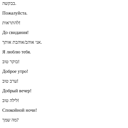
בבקשה.
Пожалуйста.
להתראות!
До свидания!
אני אוהב/אוהבת אותך.
Я люблю тебя.
בוקר טוב!
Доброе утро!
ערב טוב!
Добрый вечер!
לילה טוב!
Спокойной ночи!
מה שמך?