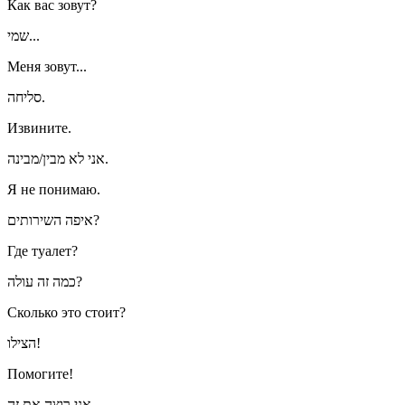
Как вас зовут?
שמי...
Меня зовут...
סליחה.
Извините.
אני לא מבין/מבינה.
Я не понимаю.
איפה השירותים?
Где туалет?
כמה זה עולה?
Сколько это стоит?
הצילו!
Помогите!
אני רוצה את זה.