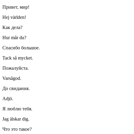
Привет, мир!
Hej världen!
Как дела?
Hur mår du?
Спасибо большое.
Tack så mycket.
Пожалуйста.
Varsågod.
До свидания.
Adjö.
Я люблю тебя.
Jag älskar dig.
Что это такое?