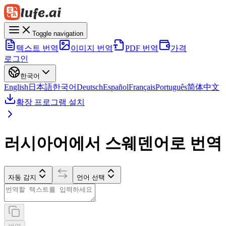
Toggle navigation
텍스트 번역
이미지 번역
PDF 번역
가격
로그인
한국어
English
日本語
한국어
Deutsch
Español
Français
Português
简体中文
확장 프로그램 설치
러시아어에서 스웨덴어로 번역
자동 감지
언어 선택