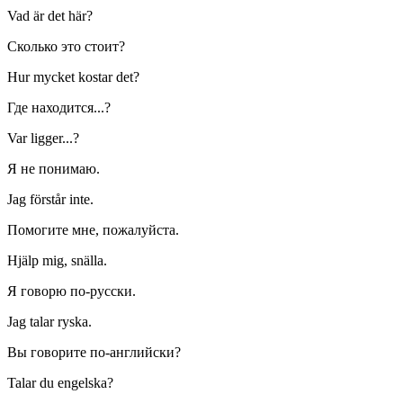
Vad är det här?
Сколько это стоит?
Hur mycket kostar det?
Где находится...?
Var ligger...?
Я не понимаю.
Jag förstår inte.
Помогите мне, пожалуйста.
Hjälp mig, snälla.
Я говорю по-русски.
Jag talar ryska.
Вы говорите по-английски?
Talar du engelska?