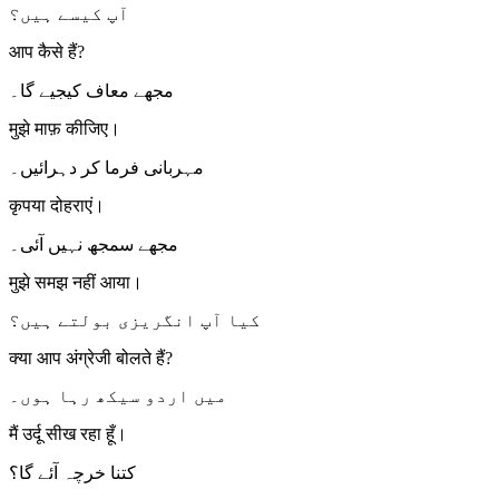
آپ کیسے ہیں؟
आप कैसे हैं?
مجھے معاف کیجیے گا۔
मुझे माफ़ कीजिए।
مہربانی فرما کر دہرائیں۔
कृपया दोहराएं।
مجھے سمجھ نہیں آئی۔
मुझे समझ नहीं आया।
کیا آپ انگریزی بولتے ہیں؟
क्या आप अंग्रेजी बोलते हैं?
میں اردو سیکھ رہا ہوں۔
मैं उर्दू सीख रहा हूँ।
کتنا خرچہ آئے گا؟