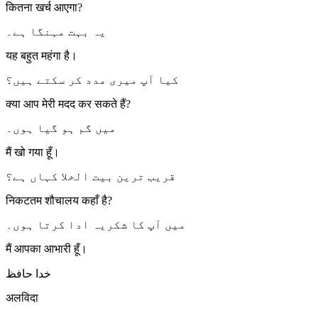
कितना खर्च आएगा?
یہ بہت مہنگا ہے۔
यह बहुत महंगा है।
کیا آپ میری مدد کر سکتے ہیں؟
क्या आप मेरी मदद कर सकते हैं?
میں گم ہو گیا ہوں۔
मैं खो गया हूँ।
قریب ترین بیت الخلا کہاں ہے؟
निकटतम शौचालय कहाँ है?
میں آپ کا شکریہ ادا کرتا ہوں۔
मैं आपका आभारी हूँ।
خدا حافظ
अलविदा