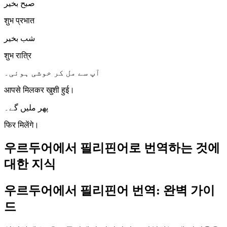
صبح بخیر
शुभ प्रभात
شب بخیر
शुभ रात्रि
آپ سے مل کر خوشی ہوئی۔
आपसे मिलकर खुशी हुई।
پھر ملیں گے۔
फिर मिलेंगे।
우르두어에서 필리핀어로 번역하는 것에
대한 지식
우르두어에서 필리핀어 번역: 완벽 가이
드