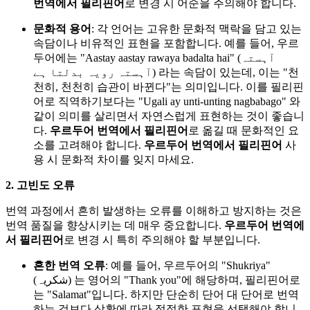
번역에서 필리핀어
로 변경 시 어순을 주의해야 합니다.
문화적 용어
: 각 언어는 고유한 문화적 맥락을 담고 있는
속담이나 비유적인 표현을 포함합니다. 예를 들어, 우르
두어에는 "Aastay aastay rawaya badalta hai" (آہستہ
آہستہ رویہ بدلتا ہے) 라는 속담이 있는데, 이는 "천
천히, 천천히 습관이 바뀐다"는 의미입니다. 이를 필리핀
어로 직역하기보다는 "Ugali ay unti-unting nagbabago" 와
같이 의미를 살리면서 자연스럽게 표현하는 것이 좋습니
다.
우르두어 번역에서 필리핀어
로 옮길 때 문화적인 요
소를 고려해야 합니다.
우르두어 번역에서 필리핀어
사
용 시 문화적 차이를 잊지 마세요.
2. 고빈도 오류
번역 과정에서 흔히 발생하는 오류를 이해하고 방지하는 것은
번역 품질을 향상시키는 데 매우 중요합니다.
우르두어 번역에
서 필리핀어
로 변경 시 특히 주의해야 할 부분입니다.
흔한 번역 오류
: 예를 들어, 우르두어의 "Shukriya"
(شکریہ) 는 영어의 "Thank you"에 해당하며, 필리핀어로
는 "Salamat"입니다. 하지만 단순히 단어 대 단어로 번역
하는 것보다 상황에 따라 적절한 표현을 선택해야 합니