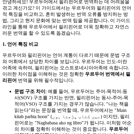
안녕하세요! 우르두어에서 필리핀어로 번역하는 데 어려움을
겪고 계신가요? 이 가이드에서는 우르두어와 필리핀어의 언어
적 특징을 비교하고, 흔히 발생하는 번역 오류를 방지하는 방
법, 그리고 현지 문화에 맞는 번역 팁을 제공합니다. 이 가이드
라인을 통해 우르두어에서 필리핀어로 더욱 정확하고 자연스
러운 번역을 할 수 있도록 돕겠습니다.
1. 언어 특징 비교
우르두어와 필리핀어는 언어 계통이 다르기 때문에 문법 구조
와 어휘에서 상당한 차이를 보입니다. 우르두어는 인도-이란
어족에 속하며, 필리핀어는 오스트로네시아어족에 속합니다.
이러한 차이점을 이해하는 것은 정확한
우르두어 번역에서 필
리핀어
번역을 위해 필수적입니다.
문법 구조 차이
: 예를 들어, 우르두어는 주어-목적어-동
사(SOV) 구조를 가지는 반면, 필리핀어는 동사-주어-목
적어(VSO) 구조를 가지는 경우가 많습니다. "나는 책을
읽는다"라는 문장을 번역할 때, 우르두어에서는 "Main
kitab parhta hoon" (میں کتاب پڑھتا ہوں) 이지만, 필리
핀어로는 "Nagbabasa ako ng libro"가 됩니다. 이처럼 어순
의 차이를 정확히 이해하는 것이 중요합니다.
우르두어