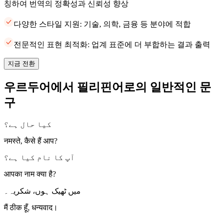
칭하여 번역의 정확성과 신뢰성 향상
다양한 스타일 지원: 기술, 의학, 금융 등 분야에 적합
전문적인 표현 최적화: 업계 표준에 더 부합하는 결과 출력
지금 전환
우르두어에서 필리핀어로의 일반적인 문
구
کیا حال ہے؟
नमस्ते, कैसे हैं आप?
آپ کا نام کیا ہے؟
आपका नाम क्या है?
میں ٹھیک ہوں، شکریہ۔
मैं ठीक हूँ, धन्यवाद।