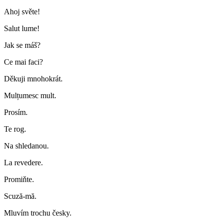
Ahoj světe!
Salut lume!
Jak se máš?
Ce mai faci?
Děkuji mnohokrát.
Mulțumesc mult.
Prosím.
Te rog.
Na shledanou.
La revedere.
Promiňte.
Scuză-mă.
Mluvím trochu česky.