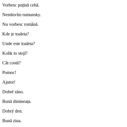
Vorbesc puțină cehă.
Nemluvím rumunsky.
Nu vorbesc română.
Kde je toaleta?
Unde este toaleta?
Kolik to stojí?
Cât costă?
Pomoc!
Ajutor!
Dobré ráno.
Bună dimineața.
Dobrý den.
Bună ziua.