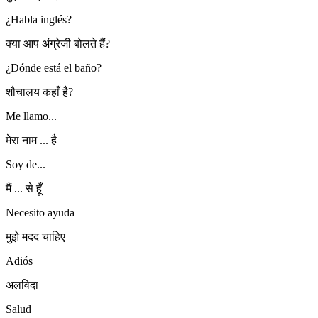
¿Habla inglés?
क्या आप अंग्रेजी बोलते हैं?
¿Dónde está el baño?
शौचालय कहाँ है?
Me llamo...
मेरा नाम ... है
Soy de...
मैं ... से हूँ
Necesito ayuda
मुझे मदद चाहिए
Adiós
अलविदा
Salud