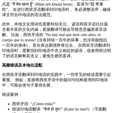
式是 "मैं सेब खाता हूँ" (Main seb khaata hoon)，直译为“我 苹果
吃”。 在进行西班牙语翻译到印地语时， 务必调整语序，确保
译文符合印地语的语法规范。
此外，本地文化用词也需要特别关注。 谚语和双关语往往蕴
含着丰富的文化内涵，直接翻译可能会导致意思偏差甚至误
解。 比如，西班牙语的 "No hay mal que dure cien años, ni
cuerpo que lo resista" (没有持续一百年的坏事，也没有能抵抗
一百年的身体)， 意在表达困境终将过去。 在西班牙语翻译到
印地语时，需要找到印地语中含义相近的谚语，或者用简洁明
了的语言解释其含义，避免生硬的直译。
高频错误及本地化适配
在西班牙语翻译到印地语的实践中，一些常见的错误需要引起
重视。 例如，直接将西班牙语中的疑问句结构套用到印地语
中，可能会使句子显得生硬。
错误案例：
西班牙语: "¿Cómo estás?"
错误印地语翻译: "कैसे हो तुम?" (Kaise ho tum?) （字面翻