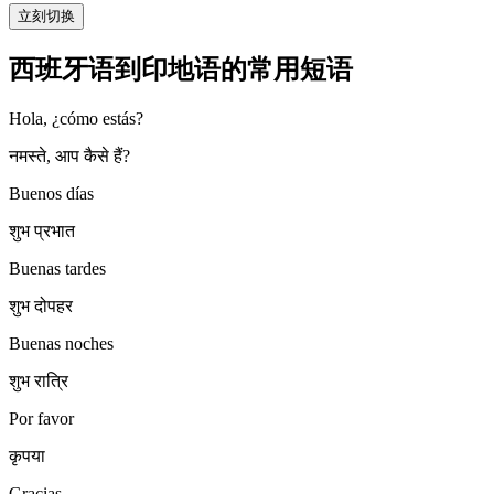
立刻切换
西班牙语到印地语的常用短语
Hola, ¿cómo estás?
नमस्ते, आप कैसे हैं?
Buenos días
शुभ प्रभात
Buenas tardes
शुभ दोपहर
Buenas noches
शुभ रात्रि
Por favor
कृपया
Gracias