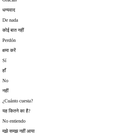
धन्यवाद
De nada
कोई बात नहीं
Perdón
क्षमा करें
Sí
हाँ
No
नहीं
¿Cuánto cuesta?
यह कितने का है?
No entiendo
मुझे समझ नहीं आया