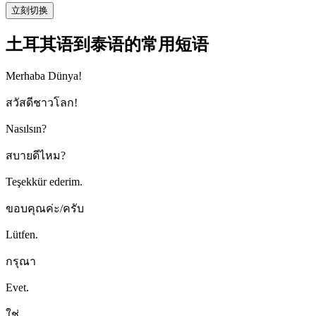
立刻切换
土耳其语到泰语的常用短语
Merhaba Dünya!
สวัสดีชาวโลก!
Nasılsın?
สบายดีไหม?
Teşekkür ederim.
ขอบคุณค่ะ/ครับ
Lütfen.
กรุณา
Evet.
ใช่