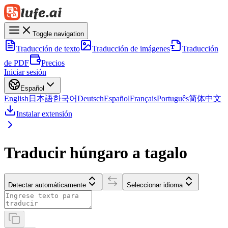
Toggle navigation
Traducción de texto
Traducción de imágenes
Traducción
de PDF
Precios
Iniciar sesión
Español
English
日本語
한국어
Deutsch
Español
Français
Português
简体中文
Instalar extensión
Traducir húngaro a tagalo
Detectar automáticamente
Seleccionar idioma