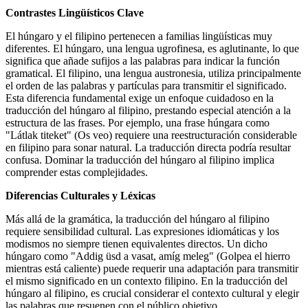
Contrastes Lingüísticos Clave
El húngaro y el filipino pertenecen a familias lingüísticas muy
diferentes. El húngaro, una lengua ugrofinesa, es aglutinante, lo que
significa que añade sufijos a las palabras para indicar la función
gramatical. El filipino, una lengua austronesia, utiliza principalmente
el orden de las palabras y partículas para transmitir el significado.
Esta diferencia fundamental exige un enfoque cuidadoso en la
traducción del húngaro al filipino, prestando especial atención a la
estructura de las frases. Por ejemplo, una frase húngara como
"Látlak titeket" (Os veo) requiere una reestructuración considerable
en filipino para sonar natural. La traducción directa podría resultar
confusa. Dominar la traducción del húngaro al filipino implica
comprender estas complejidades.
Diferencias Culturales y Léxicas
Más allá de la gramática, la traducción del húngaro al filipino
requiere sensibilidad cultural. Las expresiones idiomáticas y los
modismos no siempre tienen equivalentes directos. Un dicho
húngaro como "Addig üsd a vasat, amíg meleg" (Golpea el hierro
mientras está caliente) puede requerir una adaptación para transmitir
el mismo significado en un contexto filipino. En la traducción del
húngaro al filipino, es crucial considerar el contexto cultural y elegir
las palabras que resuenen con el público objetivo.