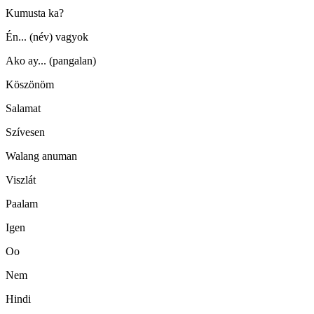
Kumusta ka?
Én... (név) vagyok
Ako ay... (pangalan)
Köszönöm
Salamat
Szívesen
Walang anuman
Viszlát
Paalam
Igen
Oo
Nem
Hindi