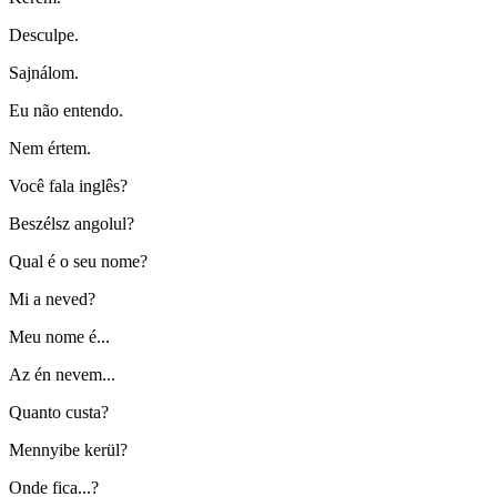
Desculpe.
Sajnálom.
Eu não entendo.
Nem értem.
Você fala inglês?
Beszélsz angolul?
Qual é o seu nome?
Mi a neved?
Meu nome é...
Az én nevem...
Quanto custa?
Mennyibe kerül?
Onde fica...?