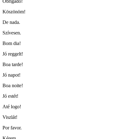
Obrigado!
Köszönöm!
De nada.
Szívesen.
Bom dia!
Jó reggelt!
Boa tarde!
Jó napot!
Boa noite!
Jó estét!
Até logo!
Viszlát!
Por favor.
Kérem.