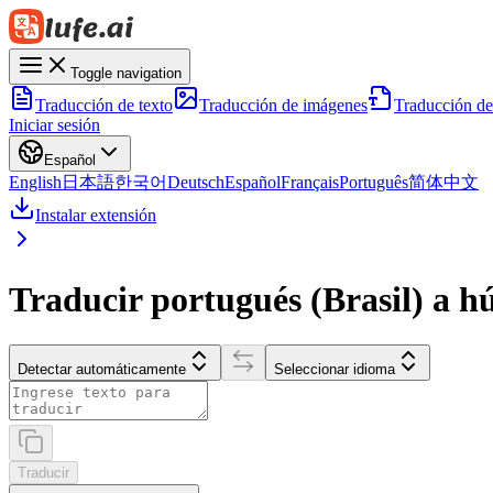
Toggle navigation
Traducción de texto
Traducción de imágenes
Traducción d
Iniciar sesión
Español
English
日本語
한국어
Deutsch
Español
Français
Português
简体中文
Instalar extensión
Traducir portugués (Brasil) a h
Detectar automáticamente
Seleccionar idioma
Traducir