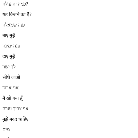
כמה זה עולה?
यह कितने का है?
פנה שמאלה
बाएं मुड़ें
פנה ימינה
दाएं मुड़ें
לך ישר
सीधे जाओ
אני אבוד
मैं खो गया हूँ
אני צריך עזרה
मुझे मदद चाहिए
מים