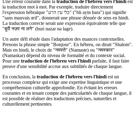
Une erreur courante dans la
traduction de l'hébreu vers l'hindi
est
la traduction mot à mot. Par exemple, traduire directement
l'expression hébraïque "בלי עין הרע" ("bli ayin hara") qui signifie
"sans mauvais œil", donnerait une phrase dénuée de sens en hindi.
La traduction correcte serait une expression équivalente telle que
"बुरी नज़र ना लगे" (buri nazar na lage).
Un autre défi réside dans l'adaptation des nuances contextuelles.
Prenons la phrase simple "Bonjour". En hébreu, on dirait "Shalom".
Mais en hindi, le choix de "नमस्ते" (Namaste) ou "नमस्कार"
(Namaskar) dépend du niveau de formalité et du contexte social.
Pour une
traduction de l'hébreu vers l'hindi
parfaite, il faut faire
preuve d'une sensibilité accrue aux subtilités de chaque langue.
En conclusion, la
traduction de l'hébreu vers l'hindi
est un
processus complexe qui exige une expertise linguistique et une
compréhension culturelle approfondie. En évitant les erreurs
courantes et en tenant compte des particularités de chaque langue, il
est possible de réaliser des traductions précises, naturelles et
culturellement pertinentes.