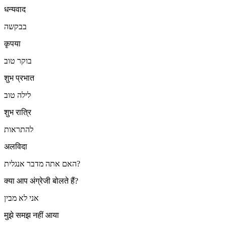
धन्यवाद
בבקשה
कृपया
בוקר טוב
शुभ प्रभात
לילה טוב
शुभ रात्रि
להתראות
अलविदा
האם אתה מדבר אנגלית?
क्या आप अंग्रेजी बोलते हैं?
אני לא מבין
मुझे समझ नहीं आया