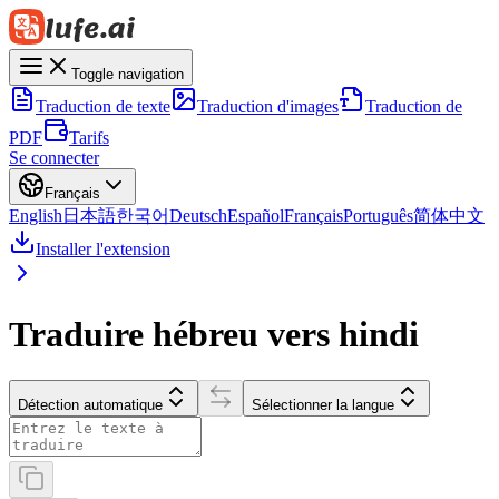
Toggle navigation
Traduction de texte
Traduction d'images
Traduction de
PDF
Tarifs
Se connecter
Français
English
日本語
한국어
Deutsch
Español
Français
Português
简体中文
Installer l'extension
Traduire hébreu vers hindi
Détection automatique
Sélectionner la langue