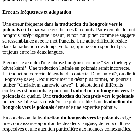
Erreurs fréquentes et adaptation
Une erreur fréquente dans la
traduction du hongrois vers le
polonais
est la mauvaise gestion des faux amis. Par exemple, le mot
hongrois "szép" signifie "beau", et non "stupide" comme le suggère
sa ressemblance avec le mot français. Une autre difficulté réside
dans la traduction des temps verbaux, qui ne correspondent pas
toujours entre les deux langues.
Prenons l'exemple d'une phrase hongroise comme "Szeretnék egy
kávét kérni". Une traduction littérale en polonais serait incorrecte.
La traduction correcte dépendra du contexte. Dans un café, on dirait
"Poproszę kawę". Pour exprimer un désir plus formel, on pourrait
utiliser "Chciałbym zamówić kawę". L'adaptation à différents
contextes est primordiale pour une
traduction du hongrois vers le
polonais
de qualité. Une
traduction du hongrois vers le polonais
ne peut se faire sans considérer le public cible. Une
traduction du
hongrois vers le polonais
demande une expertise pointue.
En conclusion, la
traduction du hongrois vers le polonais
exige
une connaissance approfondie des deux langues, de leurs cultures
respectives et une attention particulière aux nuances contextuelles.