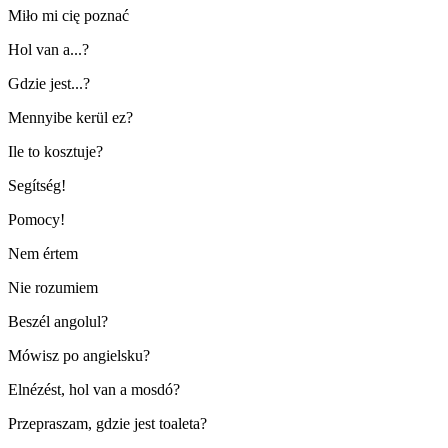
Miło mi cię poznać
Hol van a...?
Gdzie jest...?
Mennyibe kerül ez?
Ile to kosztuje?
Segítség!
Pomocy!
Nem értem
Nie rozumiem
Beszél angolul?
Mówisz po angielsku?
Elnézést, hol van a mosdó?
Przepraszam, gdzie jest toaleta?