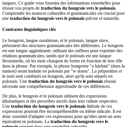
langues. Ce guide vous fournira des informations essentielles pour
réussir vos projets de
traduction du hongrois vers le polonais
.
Comprendre les nuances culturelles et grammaticales est crucial pour
une
traduction du hongrois vers le polonais
précise et naturelle.
Contrastes linguistiques clés
Le hongrois, langue ouralienne, et le polonais, langue slave,
présentent des structures grammaticales très différentes. Le hongrois
est une langue agglutinante, utilisant des suffixes pour exprimer des
relations grammaticales, tandis que le polonais est une langue
flexionnelle, où les mots changent de forme en fonction de leur rôle
dans la phrase. Par exemple, la phrase hongroise "a házban" (dans la
maison) serait traduite en polonais par "w domu". La préposition et
le nom sont combinés en hongrois, alors qu'ils sont séparés en
polonais. Une
traduction du hongrois vers le polonais
réussie
nécessite une compréhension approfondie de ces différences.
De plus, le hongrois et le polonais utilisent des expressions
idiomatiques et des proverbes ancrés dans leur culture respective.
Une
traduction du hongrois vers le polonais
littérale de ces
expressions pourrait être incompréhensible ou même ridicule. Il est
donc essentiel d'adapter ces expressions pour qu'elles aient un sens
équivalent en polonais. La
traduction du hongrois vers le
polonais
requiert donc une sensibilité culturelle.