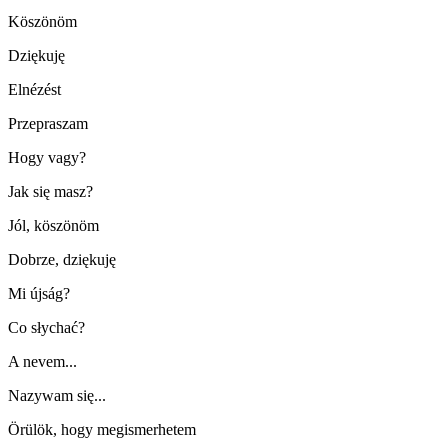
Köszönöm
Dziękuję
Elnézést
Przepraszam
Hogy vagy?
Jak się masz?
Jól, köszönöm
Dobrze, dziękuję
Mi újság?
Co słychać?
A nevem...
Nazywam się...
Örülök, hogy megismerhetem