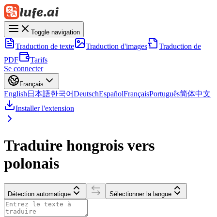
Toggle navigation
Traduction de texte
Traduction d'images
Traduction de
PDF
Tarifs
Se connecter
Français
English
日本語
한국어
Deutsch
Español
Français
Português
简体中文
Installer l'extension
Traduire hongrois vers
polonais
Détection automatique
Sélectionner la langue