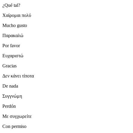
¿Qué tal?
Χαίρομαι πολύ
Mucho gusto
Παρακαλώ
Por favor
Ευχαριστώ
Gracias
Δεν κάνει τίποτα
De nada
Συγγνώμη
Perdón
Με συγχωρείτε
Con permiso