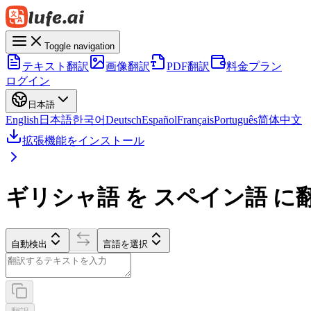
Toggle navigation
テキスト翻訳
画像翻訳
PDF翻訳
料金プラン
ログイン
日本語
English
日本語
한국어
Deutsch
Español
Français
Português
简体中文
拡張機能をインストール
ギリシャ語 を スペイン語 に
自動検出
言語を選択