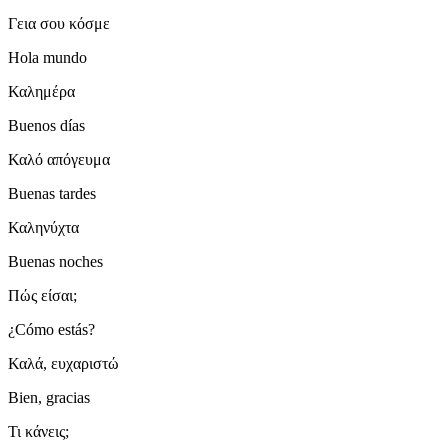
Γεια σου κόσμε
Hola mundo
Καλημέρα
Buenos días
Καλό απόγευμα
Buenas tardes
Καληνύχτα
Buenas noches
Πώς είσαι;
¿Cómo estás?
Καλά, ευχαριστώ
Bien, gracias
Τι κάνεις;