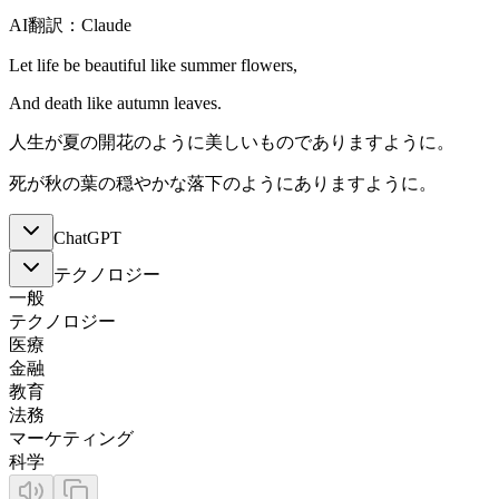
AI翻訳：Claude
Let life be beautiful like summer flowers,
And death like autumn leaves.
人生が夏の開花のように美しいものでありますように。
死が秋の葉の穏やかな落下のようにありますように。
ChatGPT
テクノロジー
一般
テクノロジー
医療
金融
教育
法務
マーケティング
科学