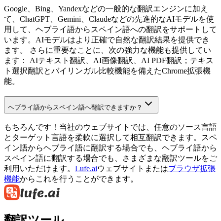
Google、Bing、Yandexなどの一般的な翻訳エンジンに加え
て、ChatGPT、Gemini、Claudeなどの先進的なAIモデルを使
用して、ヘブライ語からスペイン語への翻訳をサポートして
います。AIモデルはより正確で自然な翻訳結果を提供でき
ます。 さらに重要なことに、次の強力な機能も提供してい
ます： AIテキスト翻訳、AI画像翻訳、AI PDF翻訳；テキス
ト選択翻訳とバイリンガル比較機能を備えたChrome拡張機
能。
ヘブライ語からスペイン語へ翻訳できますか？
もちろんです！当社のウェブサイトでは、任意のソース言語
とターゲット言語を柔軟に選択して相互翻訳できます。スペ
イン語からヘブライ語に翻訳する場合でも、ヘブライ語から
スペイン語に翻訳する場合でも、さまざまな翻訳ツールをご
利用いただけます。
Lufe.ai
ウェブサイトまたは
ブラウザ拡張
機能
からこれを行うことができます。
翻訳ツール