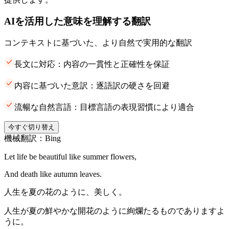
AIを活用した意味を理解する翻訳
コンテキストに基づいた、より自然で実用的な翻訳
長文に対応：内容の一貫性と正確性を保証
内容に基づいた意訳：逐語訳の硬さを回避
流暢な自然言語：目標言語の表現習慣により適合
今すぐ切り替え
機械翻訳：Bing
Let life be beautiful like summer flowers,
And death like autumn leaves.
人生を夏の花のように、美しく。
人生が夏の鮮やかな開花のように絢爛たるものでありますよ
うに。