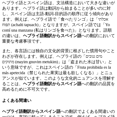
ヘブライ語とスペイン語は、文法構造において大きな違いが
あります。ヘブライ語は動詞から始まることが多いのに対
し、スペイン語は主語-動詞-目的語の順序に従う傾向があり
ます。例えば、ヘブライ語で「食べたリンゴ」は「אכלתי
תפוח (achalti tapuach)」となりますが、スペイン語では「Yo
comí una manzana (私はリンゴを食べた)」となります。語順
の違いは、
ヘブライ語翻訳からスペイン語
への翻訳において
重要な考慮事項です。
また、各言語には独自の文化的背景に根ざした慣用句やこと
わざが存在します。例えば、ヘブライ語の「מים גנובים
מתוקים (mayim gnuvim metukim)」は「盗まれた水は甘い」と
いう意味ですが、これはスペイン語の「Fruta prohibida es la
más apetecida（禁じられた果実は最も欲しくなる）」とニュ
アンスが似ています。このような文化的ニュアンスを理解す
ることは、
ヘブライ語翻訳からスペイン語
への翻訳の品質を
高めるために不可欠です。
よくある間違い
ヘブライ語翻訳からスペイン語
への翻訳でよくある間違いの
一つは、直訳に頼ってしまうことです。例えば、ヘブライ語