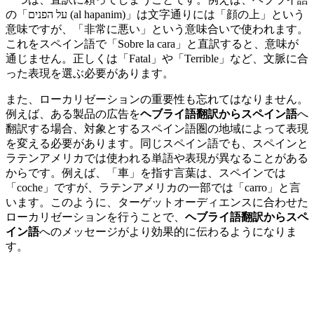
の「על הפנים (al hapanim)」は文字通りには「顔の上」という
意味ですが、「非常に悪い」という意味合いで使われます。
これをスペイン語で「Sobre la cara」と直訳すると、意味が
通じません。正しくは「Fatal」や「Terrible」など、文脈に合
った表現を選ぶ必要があります。
また、ローカリゼーションの重要性も忘れてはなりません。
例えば、ある製品の広告を
ヘブライ語翻訳からスペイン語
へ
翻訳する場合、対象とするスペイン語圏の地域によって表現
を変える必要があります。同じスペイン語でも、スペインと
ラテンアメリカでは使われる単語や表現が異なることがある
からです。例えば、「車」を指す言葉は、スペインでは
「coche」ですが、ラテンアメリカの一部では「carro」と言
います。このように、ターゲットオーディエンスに合わせた
ローカリゼーションを行うことで、
ヘブライ語翻訳からスペ
イン語
へのメッセージがより効果的に伝わるようになりま
す。