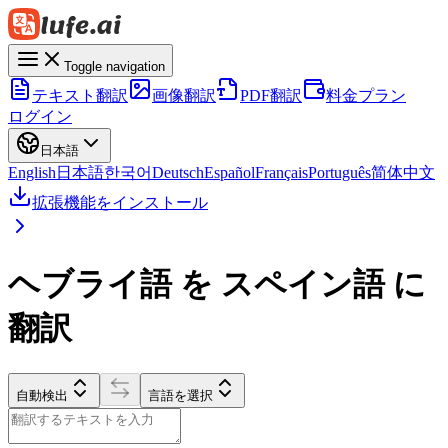
Toggle navigation
テキスト翻訳
画像翻訳
PDF翻訳
料金プラン
ログイン
日本語
English
日本語
한국어
Deutsch
Español
Français
Português
简体中文
拡張機能をインストール
ヘブライ語 を スペイン語 に
翻訳
自動検出
言語を選択