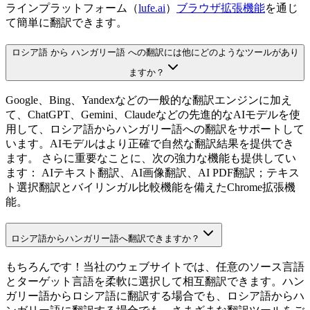
ラインプラットフォーム（
lufe.ai
）
ブラウザ拡張機能
を通じ
て簡単に翻訳できます。
ロシア語 から ハンガリー語 への翻訳には他にどのようなツールがあり
ますか？
Google、Bing、Yandexなどの一般的な翻訳エンジンに加え
て、ChatGPT、Gemini、Claudeなどの先進的なAIモデルを使
用して、ロシア語からハンガリー語への翻訳をサポートして
います。AIモデルはより正確で自然な翻訳結果を提供でき
ます。 さらに重要なことに、次の強力な機能も提供してい
ます： AIテキスト翻訳、AI画像翻訳、AI PDF翻訳；テキス
ト選択翻訳とバイリンガル比較機能を備えたChrome拡張機
能。
ロシア語からハンガリー語へ翻訳できますか？
もちろんです！当社のウェブサイトでは、任意のソース言語
とターゲット言語を柔軟に選択して相互翻訳できます。ハン
ガリー語からロシア語に翻訳する場合でも、ロシア語からハ