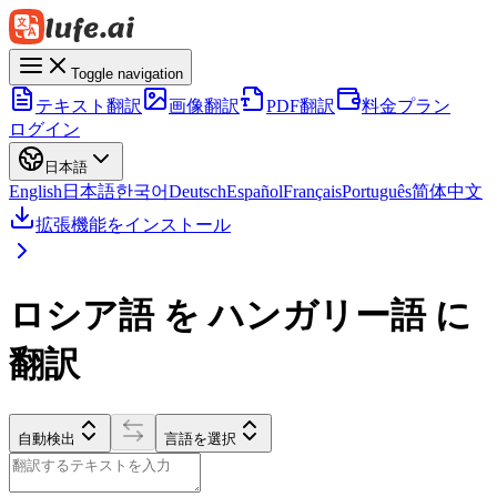
Toggle navigation
テキスト翻訳
画像翻訳
PDF翻訳
料金プラン
ログイン
日本語
English
日本語
한국어
Deutsch
Español
Français
Português
简体中文
拡張機能をインストール
ロシア語 を ハンガリー語 に
翻訳
自動検出
言語を選択