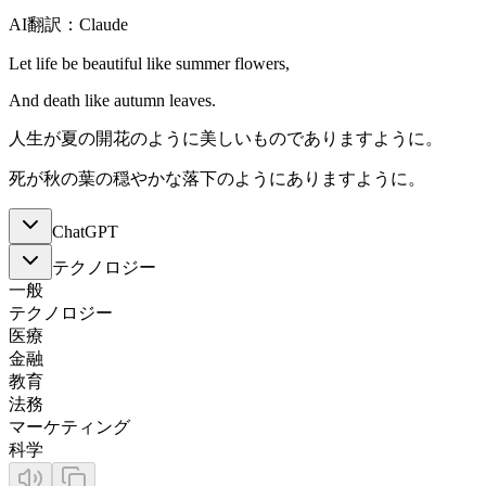
AI翻訳：Claude
Let life be beautiful like summer flowers,
And death like autumn leaves.
人生が夏の開花のように美しいものでありますように。
死が秋の葉の穏やかな落下のようにありますように。
ChatGPT
テクノロジー
一般
テクノロジー
医療
金融
教育
法務
マーケティング
科学