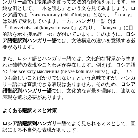
ンガリー語では接尾辞を使って文法的な関係を示します。単
純な例として、「本を読む」という文を見てみましょう。ロ
シア語では「читать книгу (chitat' knigu)」となり、「книгу」
は対格で変化しています。一方、ハンガリー語では
「könyvet olvasni (könyvet olvasni)」となり、「könyvet」に目
的語を示す接尾辞「-et」が付いています。このように、
ロシ
ア語翻訳到ハンガリー語
では、文法構造の違いを意識する必
要があります。
また、ロシア語とハンガリー語では、文化的な背景から生ま
れた独特の表現やことわざが存在します。例えば、ロシア語
の「не все коту масленица (ne vse kotu maslenitsa)」は、「い
つも楽しいことばかりではない」という意味ですが、ハンガ
リー語には直訳できる表現はありません。そのため、
ロシア
語翻訳到ハンガリー語
では、文化的な背景を理解し、適切な
表現を選ぶ必要があります。
よくある翻訳ミスと対策
ロシア語翻訳到ハンガリー語
でよく見られるミスとして、直
訳による不自然な表現があります。