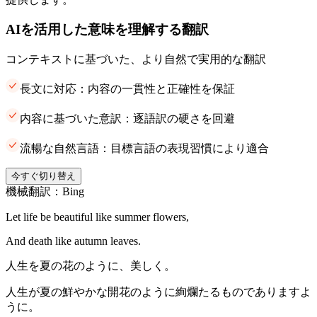
AIを活用した意味を理解する翻訳
コンテキストに基づいた、より自然で実用的な翻訳
長文に対応：内容の一貫性と正確性を保証
内容に基づいた意訳：逐語訳の硬さを回避
流暢な自然言語：目標言語の表現習慣により適合
今すぐ切り替え
機械翻訳：Bing
Let life be beautiful like summer flowers,
And death like autumn leaves.
人生を夏の花のように、美しく。
人生が夏の鮮やかな開花のように絢爛たるものでありますよ
うに。