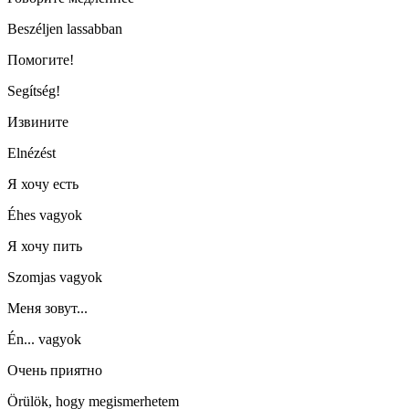
Beszéljen lassabban
Помогите!
Segítség!
Извините
Elnézést
Я хочу есть
Éhes vagyok
Я хочу пить
Szomjas vagyok
Меня зовут...
Én... vagyok
Очень приятно
Örülök, hogy megismerhetem