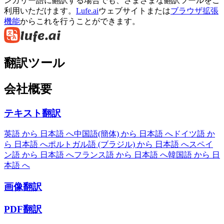
ンガリー語に翻訳する場合でも、さまざまな翻訳ツールをご
利用いただけます。
Lufe.ai
ウェブサイトまたは
ブラウザ拡張
機能
からこれを行うことができます。
翻訳ツール
会社概要
テキスト翻訳
英語 から 日本語 へ
中国語(簡体) から 日本語 へ
ドイツ語 か
ら 日本語 へ
ポルトガル語 (ブラジル) から 日本語 へ
スペイ
ン語 から 日本語 へ
フランス語 から 日本語 へ
韓国語 から 日
本語 へ
画像翻訳
PDF翻訳