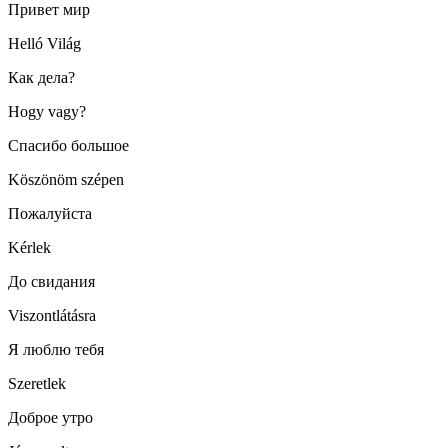
Привет мир
Helló Világ
Как дела?
Hogy vagy?
Спасибо большое
Köszönöm szépen
Пожалуйста
Kérlek
До свидания
Viszontlátásra
Я люблю тебя
Szeretlek
Доброе утро