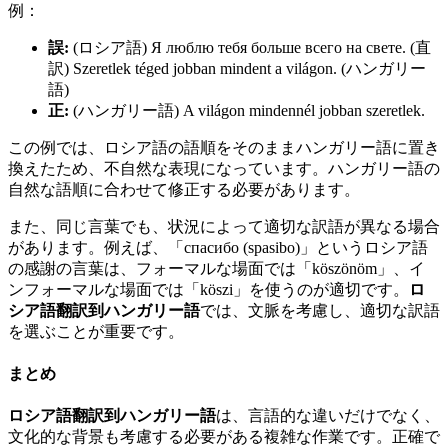
例：
誤:
(ロシア語) Я люблю тебя больше всего на свете. (直
訳) Szeretlek téged jobban mindent a világon. (ハンガリー
語)
正:
(ハンガリー語) A világon mindennél jobban szeretlek.
この例では、ロシア語の語順をそのままハンガリー語に置き
換えたため、不自然な表現になっています。ハンガリー語の
自然な語順に合わせて修正する必要があります。
また、同じ言葉でも、状況によって適切な訳語が異なる場合
があります。例えば、「спасибо (spasibo)」というロシア語
の感謝の言葉は、フォーマルな場面では「köszönöm」、イ
ンフォーマルな場面では「köszi」を使うのが適切です。
ロ
シア語翻訳到ハンガリー語
では、文脈を考慮し、適切な訳語
を選ぶことが重要です。
まとめ
ロシア語翻訳到ハンガリー語
は、言語的な違いだけでなく、
文化的な背景も考慮する必要がある複雑な作業です。正確で