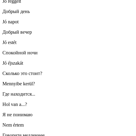
Jó reggelt
Добрый день
Jó napot
Добрый вечер
Jó estét
Спокойной ночи
Jó éjszakát
Сколько это стоит?
Mennyibe kerül?
Где находится...
Hol van a...?
Я не понимаю
Nem értem
Говорите медленнее